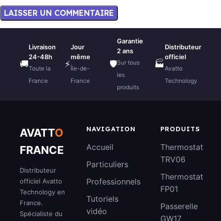
Garantie
Livraison
Jour
Distributeur
2 ans
24-48h
même
officiel
Sur tous
🚚
⚡
🛡️
🏭
Toute la
Île-de-
Avatto
les
France
France
Technology
produits
NAVIGATION
PRODUITS
AVATT
O
Accueil
Thermostat
FRANCE
TRV06
Particuliers
Distributeur
Thermostat
Professionnels
officiel Avatto
FP01
Technology en
Tutoriels
France.
Passerelle
vidéo
Spécialiste du
GW17