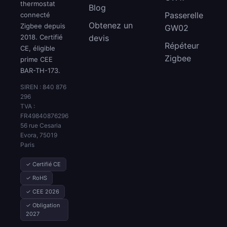
thermostat
Blog
Passerelle
connecté
Obtenez un
Zigbee depuis
GW02
2018. Certifié
devis
Répéteur
CE, éligible
Zigbee
prime CEE
BAR-TH-173.
SIREN : 840 876
296
TVA :
FR49840876296
56 rue Cesaria
Evora, 75019
Paris
✓ Certifié CE
✓ RoHS
✓ CEE 2026
✓ Obligation
2027