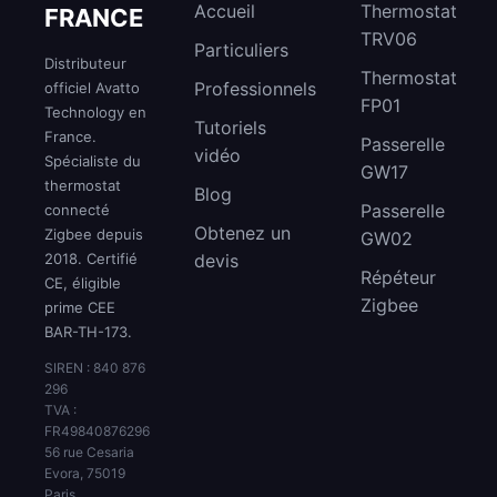
Accueil
Thermostat
FRANCE
TRV06
Particuliers
Distributeur
Thermostat
Professionnels
officiel Avatto
FP01
Technology en
Tutoriels
France.
Passerelle
vidéo
Spécialiste du
GW17
thermostat
Blog
Passerelle
connecté
Obtenez un
Zigbee depuis
GW02
2018. Certifié
devis
Répéteur
CE, éligible
Zigbee
prime CEE
BAR-TH-173.
SIREN : 840 876
296
TVA :
FR49840876296
56 rue Cesaria
Evora, 75019
Paris