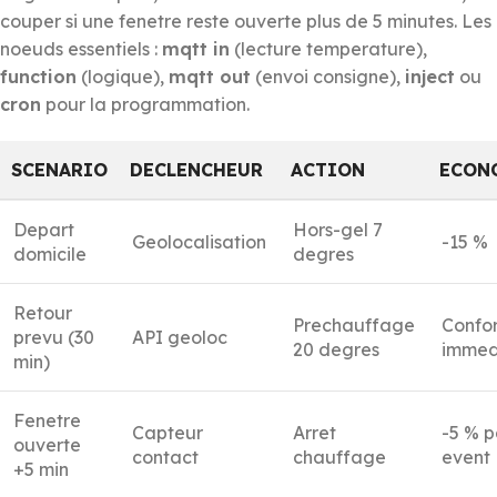
couper si une fenetre reste ouverte plus de 5 minutes. Les
noeuds essentiels :
mqtt in
(lecture temperature),
function
(logique),
mqtt out
(envoi consigne),
inject
ou
cron
pour la programmation.
SCENARIO
DECLENCHEUR
ACTION
ECON
Depart
Hors-gel 7
Geolocalisation
-15 %
domicile
degres
Retour
Prechauffage
Confor
prevu (30
API geoloc
20 degres
immed
min)
Fenetre
Capteur
Arret
-5 % p
ouverte
contact
chauffage
event
+5 min