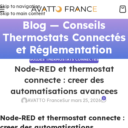
Skip to navigation
Skip to main content
Blog — Conseils
Thermostats Connectés
et Réglementation
GUIDES THERMOSTATS CONNECTÉS
Node-RED et thermostat
connecte : creer des
automatisations avancees
0
AVATTO France
Sur mars 25, 2026
Node-RED et thermostat connecte :
creer des automatisations