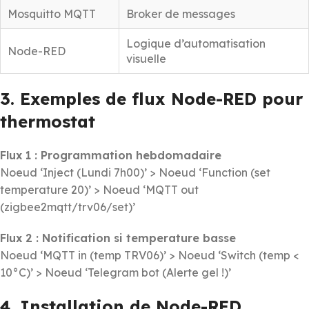
Mosquitto MQTT
Broker de messages
Logique d’automatisation
Node-RED
visuelle
3. Exemples de flux Node-RED pour
thermostat
Flux 1 : Programmation hebdomadaire
Noeud ‘Inject (Lundi 7h00)’ > Noeud ‘Function (set
temperature 20)’ > Noeud ‘MQTT out
(zigbee2mqtt/trv06/set)’
Flux 2 : Notification si temperature basse
Noeud ‘MQTT in (temp TRV06)’ > Noeud ‘Switch (temp <
10°C)’ > Noeud ‘Telegram bot (Alerte gel !)’
4. Installation de Node-RED