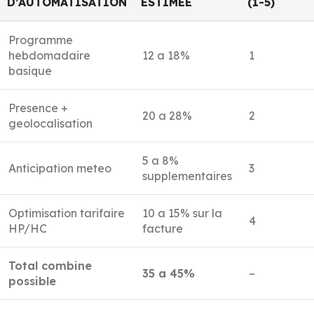
D’AUTOMATISATION
ESTIMEE
(1-5)
Programme
hebdomadaire
12 a 18%
1
basique
Presence +
20 a 28%
2
geolocalisation
5 a 8%
Anticipation meteo
3
supplementaires
Optimisation tarifaire
10 a 15% sur la
4
HP/HC
facture
Total combine
35 a 45%
–
possible