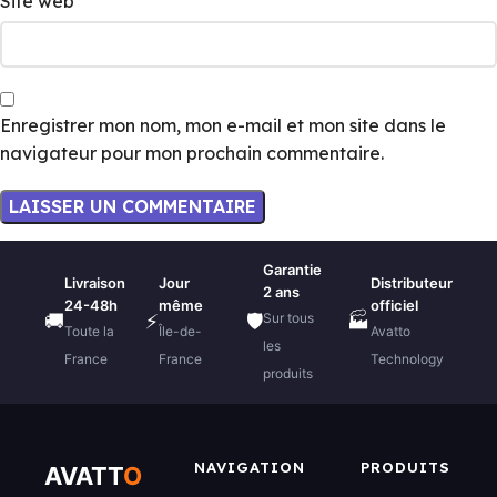
Site web
Enregistrer mon nom, mon e-mail et mon site dans le
navigateur pour mon prochain commentaire.
Garantie
Livraison
Jour
Distributeur
2 ans
24-48h
même
officiel
Sur tous
🚚
⚡
🛡️
🏭
Toute la
Île-de-
Avatto
les
France
France
Technology
produits
NAVIGATION
PRODUITS
AVATT
O