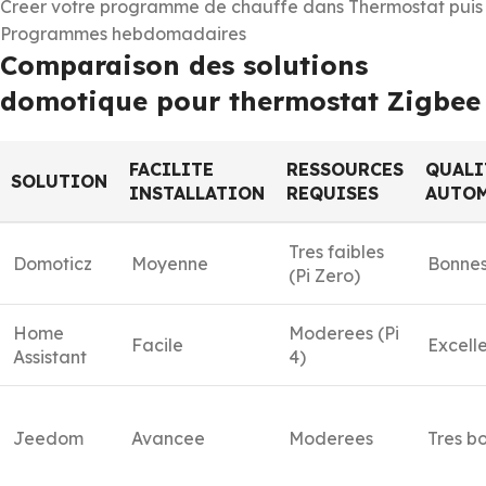
Creer votre programme de chauffe dans Thermostat puis
Programmes hebdomadaires
Comparaison des solutions
domotique pour thermostat Zigbee
FACILITE
RESSOURCES
QUALI
SOLUTION
INSTALLATION
REQUISES
AUTOM
Tres faibles
Domoticz
Moyenne
Bonne
(Pi Zero)
Home
Moderees (Pi
Facile
Excell
Assistant
4)
Jeedom
Avancee
Moderees
Tres b