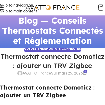
Skip to navigation
Skip to main content
Blog — Conseils
Thermostats Connectés
et Réglementation
GUIDES THERMOSTATS CONNECTÉS
Thermostat connecte Domoticz
: ajouter un TRV Zigbee
0
AVATTO France
Sur mars 25, 2026
Thermostat connecte Domoticz :
ajouter un TRV Zigbee