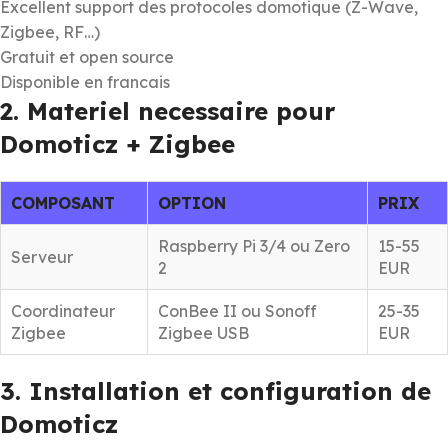
Excellent support des protocoles domotique (Z-Wave,
Zigbee, RF…)
Gratuit et open source
Disponible en francais
2. Materiel necessaire pour
Domoticz + Zigbee
COMPOSANT
OPTION
PRIX
Raspberry Pi 3/4 ou Zero
15-55
Serveur
2
EUR
Coordinateur
ConBee II ou Sonoff
25-35
Zigbee
Zigbee USB
EUR
3. Installation et configuration de
Domoticz