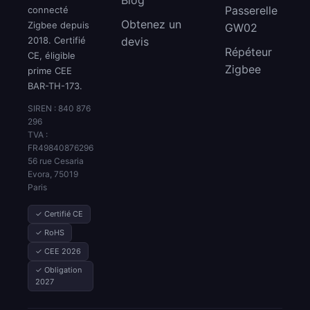
Passerelle
connecté
Obtenez un
Zigbee depuis
GW02
2018. Certifié
devis
Répéteur
CE, éligible
Zigbee
prime CEE
BAR-TH-173.
SIREN : 840 876
296
TVA :
FR49840876296
56 rue Cesaria
Evora, 75019
Paris
✓ Certifié CE
✓ RoHS
✓ CEE 2026
✓ Obligation
2027