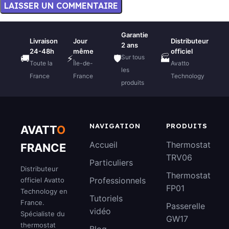
Garantie
Livraison
Jour
Distributeur
2 ans
24-48h
même
officiel
Sur tous
🚚
⚡
🛡️
🏭
Toute la
Île-de-
Avatto
les
France
France
Technology
produits
NAVIGATION
PRODUITS
AVATT
O
Accueil
Thermostat
FRANCE
TRV06
Particuliers
Distributeur
Thermostat
Professionnels
officiel Avatto
FP01
Technology en
Tutoriels
France.
Passerelle
vidéo
Spécialiste du
GW17
thermostat
Blog