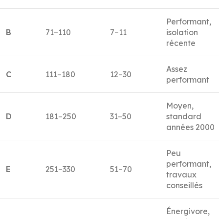
Performant,
B
71–110
7–11
isolation
récente
Assez
C
111–180
12–30
performant
Moyen,
D
181–250
31–50
standard
années 2000
Peu
performant,
E
251–330
51–70
travaux
conseillés
Énergivore,