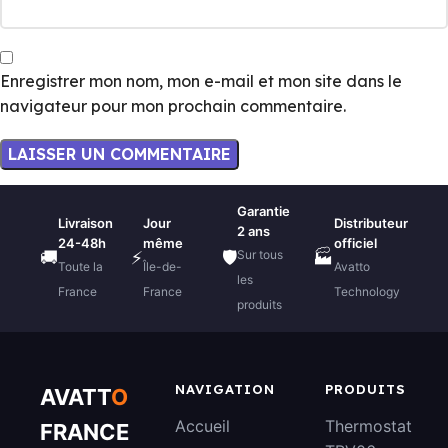
Enregistrer mon nom, mon e-mail et mon site dans le
navigateur pour mon prochain commentaire.
Garantie
Livraison
Jour
Distributeur
2 ans
24-48h
même
officiel
Sur tous
🚚
⚡
🛡️
🏭
Toute la
Île-de-
Avatto
les
France
France
Technology
produits
NAVIGATION
PRODUITS
AVATT
O
Accueil
Thermostat
FRANCE