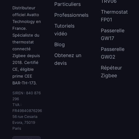
TRV06
Particuliers
Distributeur
Thermostat
Professionnels
officiel Avatto
FP01
Technology en
Tutoriels
France.
Passerelle
vidéo
Spécialiste du
GW17
thermostat
Blog
Passerelle
connecté
Obtenez un
Zigbee depuis
GW02
2018. Certifié
devis
Répéteur
CE, éligible
Zigbee
prime CEE
BAR-TH-173.
SIREN : 840 876
296
TVA :
FR49840876296
56 rue Cesaria
Evora, 75019
Paris