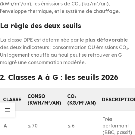
(kWh/m²/an), les émissions de CO₂ (kg/m²/an),
l’enveloppe thermique, et le système de chauffage.
La règle des deux seuils
La classe DPE est déterminée par le
plus défavorable
des deux indicateurs : consommation OU émissions CO₂.
Un logement chauffé au fioul peut se retrouver en G
malgré une consommation modérée.
2. Classes A à G : les seuils 2026
CONSO
CO₂
CLASSE
DESCRIPTIO
(KWH/M²/AN)
(KG/M²/AN)
Très
A
≤ 70
≤ 6
performant
(BBC, passif)