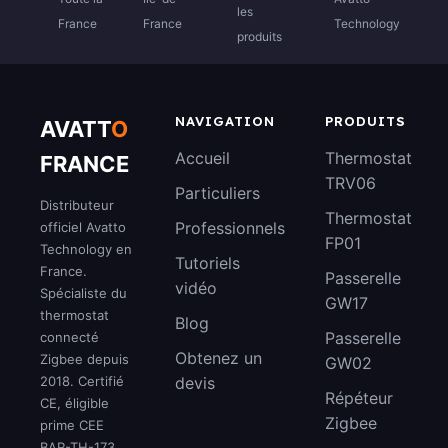
les
France
France
Technology
produits
NAVIGATION
PRODUITS
AVATT
O
Accueil
Thermostat
FRANCE
TRV06
Particuliers
Distributeur
Thermostat
Professionnels
officiel Avatto
FP01
Technology en
Tutoriels
France.
Passerelle
vidéo
Spécialiste du
GW17
thermostat
Blog
Passerelle
connecté
Obtenez un
Zigbee depuis
GW02
2018. Certifié
devis
Répéteur
CE, éligible
Zigbee
prime CEE
BAR-TH-173.