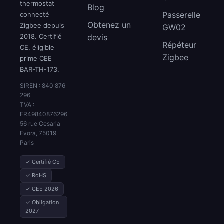
thermostat
Blog
Passerelle
connecté
Obtenez un
Zigbee depuis
GW02
2018. Certifié
devis
Répéteur
CE, éligible
Zigbee
prime CEE
BAR-TH-173.
SIREN : 840 876
296
TVA :
FR49840876296
56 rue Cesaria
Evora, 75019
Paris
✓ Certifié CE
✓ RoHS
✓ CEE 2026
✓ Obligation
2027