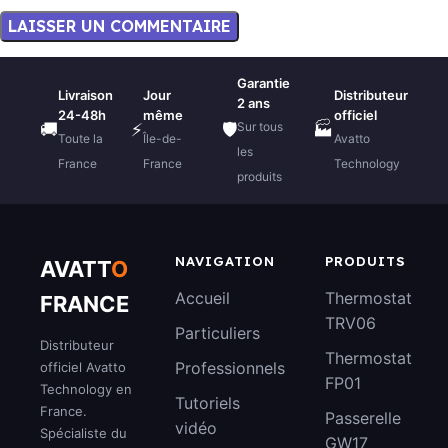
Garantie
Livraison
Jour
Distributeur
2 ans
24-48h
même
officiel
Sur tous
🚚
⚡
🛡️
🏭
Toute la
Île-de-
Avatto
les
France
France
Technology
produits
NAVIGATION
PRODUITS
AVATT
O
Accueil
Thermostat
FRANCE
TRV06
Particuliers
Distributeur
Thermostat
Professionnels
officiel Avatto
FP01
Technology en
Tutoriels
France.
Passerelle
vidéo
Spécialiste du
GW17