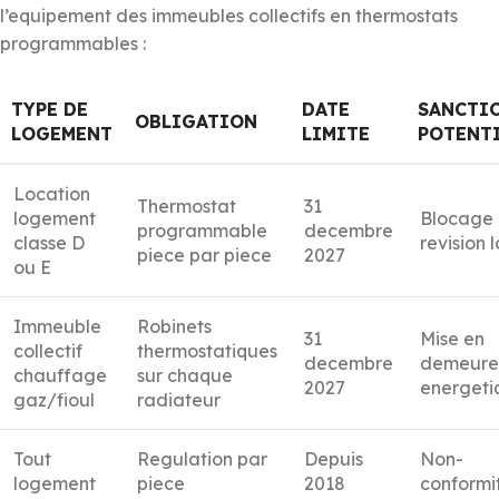
l’equipement des immeubles collectifs en thermostats
programmables :
TYPE DE
DATE
SANCTI
OBLIGATION
LOGEMENT
LIMITE
POTENTI
Location
Thermostat
31
logement
Blocage
programmable
decembre
classe D
revision 
piece par piece
2027
ou E
Immeuble
Robinets
31
Mise en
collectif
thermostatiques
decembre
demeure
chauffage
sur chaque
2027
energeti
gaz/fioul
radiateur
Tout
Regulation par
Depuis
Non-
logement
piece
2018
conformi