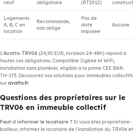
neuf
obligatoire
(RT2012)
construc
Logements
Pas de
Recommande,
A, B, C en
date
Aucune
non oblige
location
imposee
L’
Avatto TRV06
(24,90 EUR, livraison 24-48h) repond a
toutes ces obligations. Compatible Zigbee et WiFi,
installation sans plombier, eligible a la prime CEE BAR-
TH-173. Decouvrez nos solutions pour immeubles collectifs
sur
avatto.fr
.
Questions des proprietaires sur le
TRV06 en immeuble collectif
Faut-il informer le locataire ?
Si vous etes proprietaire-
bailleur, informez le locataire de l’installation du TRV06 et