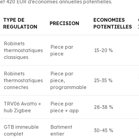
et 420 EUR d’economies annuelles potentielles.
TYPE DE
ECONOMIES
PRECISION
REGULATION
POTENTIELLES
Robinets
Piece par
thermostatiques
15-20 %
piece
classiques
Robinets
Piece par
thermostatiques
piece,
25-35 %
connectes
programmable
TRV06 Avatto +
Piece par
28-38 %
hub Zigbee
piece + app
GTB immeuble
Batiment
30-45 %
complet
entier