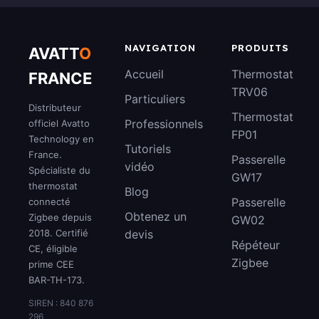
NAVIGATION
PRODUITS
AVATT
O
Accueil
Thermostat
FRANCE
TRV06
Particuliers
Distributeur
Thermostat
Professionnels
officiel Avatto
FP01
Technology en
Tutoriels
France.
Passerelle
vidéo
Spécialiste du
GW17
thermostat
Blog
Passerelle
connecté
Obtenez un
Zigbee depuis
GW02
2018. Certifié
devis
Répéteur
CE, éligible
Zigbee
prime CEE
BAR-TH-173.
SIREN : 840 876
296