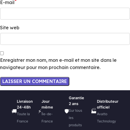
*
E-mail
Site web
Enregistrer mon nom, mon e-mail et mon site dans le
navigateur pour mon prochain commentaire.
Garantie
Livraison
Jour
Distributeur
2 ans
24-48h
même
officiel
Sur tous
🚚
⚡
🛡️
🏭
Toute la
Île-de-
Avatto
les
France
France
Technology
produits