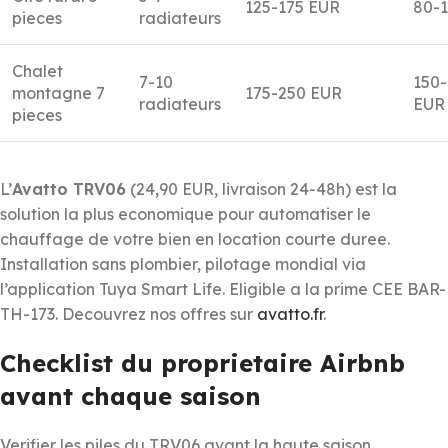
125-175 EUR
80-
pieces
radiateurs
Chalet
7-10
150
montagne 7
175-250 EUR
radiateurs
EUR
pieces
L’
Avatto TRV06
(24,90 EUR, livraison 24-48h) est la
solution la plus economique pour automatiser le
chauffage de votre bien en location courte duree.
Installation sans plombier, pilotage mondial via
l’application Tuya Smart Life. Eligible a la prime CEE BAR-
TH-173. Decouvrez nos offres sur
avatto.fr
.
Checklist du proprietaire Airbnb
avant chaque saison
Verifier les piles du TRV06 avant la haute saison