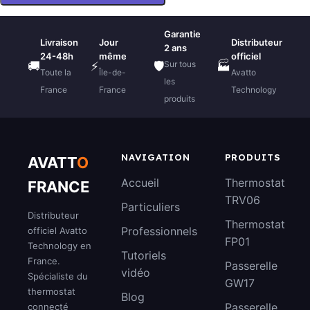
Garantie
Livraison
Jour
Distributeur
2 ans
24-48h
même
officiel
Sur tous
🚚
⚡
🛡️
🏭
Toute la
Île-de-
Avatto
les
France
France
Technology
produits
NAVIGATION
PRODUITS
AVATT
O
Accueil
Thermostat
FRANCE
TRV06
Particuliers
Distributeur
Thermostat
Professionnels
officiel Avatto
FP01
Technology en
Tutoriels
France.
Passerelle
vidéo
Spécialiste du
GW17
thermostat
Blog
Passerelle
connecté