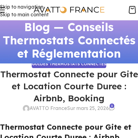
Skip to navigation
Skip to main content
Blog — Conseils
Thermostats Connectés
et Réglementation
GUIDES THERMOSTATS CONNECTÉS
Thermostat Connecte pour Gite
et Location Courte Duree :
Airbnb, Booking
0
AVATTO France
Sur mars 25, 2026
Thermostat Connecte pour Gite et
Location Courte Duree : Airbnb,