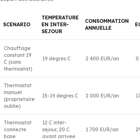
TEMPERATURE
CONSOMMATION
SCENARIO
EN INTER-
E
ANNUELLE
SEJOUR
Chauffage
constant 19
19 degres C
2 400 EUR/an
0
C (sans
thermostat)
Thermostat
manuel
15-19 degres C
2 000 EUR/an
1
(proprietaire
oublie)
Thermostat
12 C inter-
connecte
sejour, 20 C
1 700 EUR/an
2
base
avant arrivee