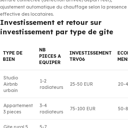
ajustement automatique du chauffage selon la presence
effective des locataires.
Investissement et retour sur
investissement par type de gite
NB
TYPE DE
INVESTISSEMENT
ECO
PIECES A
BIEN
TRV06
MEN
EQUIPER
Studio
1-2
Airbnb
25-50 EUR
20-
radiateurs
urbain
Appartement
3-4
75-100 EUR
50-
3 pieces
radiateurs
Gite rural 5
5-7