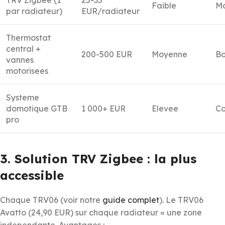
Faible
M
par radiateur)
EUR/radiateur
Thermostat
central +
200-500 EUR
Moyenne
B
vannes
motorisees
Systeme
domotique GTB
1 000+ EUR
Elevee
Co
pro
3. Solution TRV Zigbee : la plus
accessible
Chaque TRV06 (voir notre
guide complet
). Le TRV06
Avatto (24,90 EUR) sur chaque radiateur = une zone
independante. Avantages :