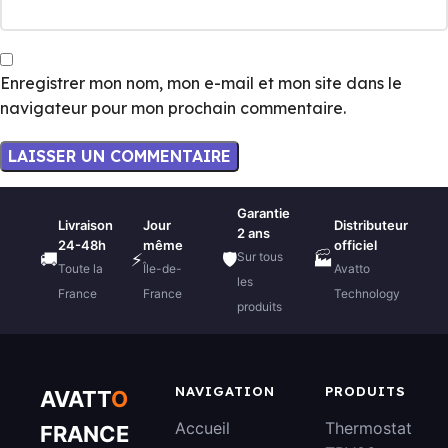
Enregistrer mon nom, mon e-mail et mon site dans le
navigateur pour mon prochain commentaire.
Garantie
Livraison
Jour
Distributeur
2 ans
24-48h
même
officiel
Sur tous
🚚
⚡
🛡️
🏭
Toute la
Île-de-
Avatto
les
France
France
Technology
produits
NAVIGATION
PRODUITS
AVATT
O
Accueil
Thermostat
FRANCE