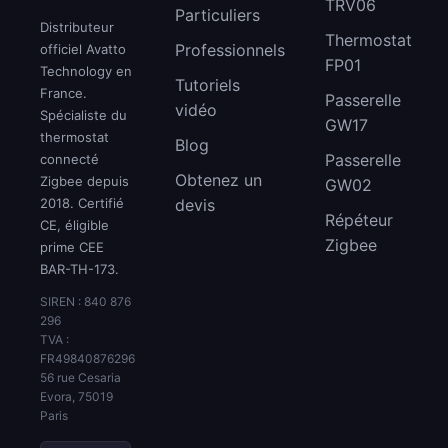
TRV06
Particuliers
Distributeur
Thermostat
Professionnels
officiel Avatto
FP01
Technology en
Tutoriels
France.
Passerelle
vidéo
Spécialiste du
GW17
thermostat
Blog
Passerelle
connecté
Obtenez un
Zigbee depuis
GW02
2018. Certifié
devis
Répéteur
CE, éligible
Zigbee
prime CEE
BAR-TH-173.
SIREN : 840 876
296
TVA :
FR49840876296
56 rue Cesaria
Evora, 75019
Paris