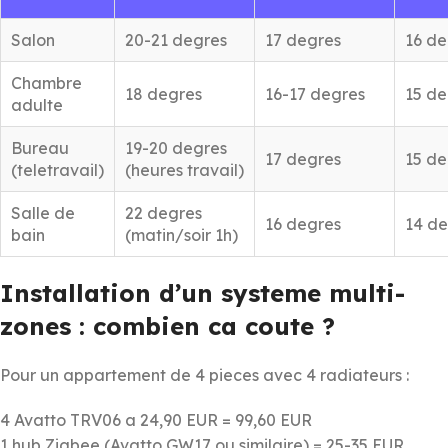
Salon
20-21 degres
17 degres
16 de
Chambre
18 degres
16-17 degres
15 de
adulte
Bureau
19-20 degres
17 degres
15 de
(teletravail)
(heures travail)
Salle de
22 degres
16 degres
14 de
bain
(matin/soir 1h)
Installation d’un systeme multi-
zones : combien ca coute ?
Pour un appartement de 4 pieces avec 4 radiateurs :
4 Avatto TRV06 a 24,90 EUR = 99,60 EUR
1 hub Zigbee (Avatto GW17 ou similaire) = 25-35 EUR