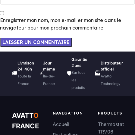
Enregistrer mon nom, mon e-mail et mon site dans le
navigateur pour mon prochain commentaire.
Garantie
Livraison
Jour
Distributeur
2 ans
24-48h
même
officiel
Sur tous
🚚
⚡
🛡️
🏭
Toute la
Île-de-
Avatto
les
France
France
Technology
produits
NAVIGATION
PRODUITS
AVATT
O
Accueil
Thermostat
FRANCE
TRV06
Particuliers