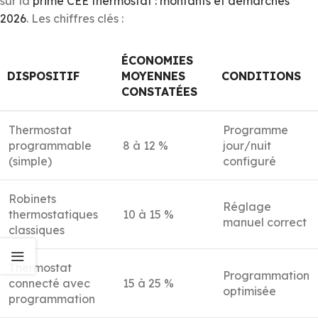
sur la
prime CEE thermostat : montants et démarches
2026
. Les chiffres clés :
ÉCONOMIES
DISPOSITIF
MOYENNES
CONDITIONS
CONSTATÉES
Thermostat
Programme
programmable
8 à 12 %
jour/nuit
(simple)
configuré
Robinets
Réglage
thermostatiques
10 à 15 %
manuel correct
classiques
Thermostat
Programmation
connecté avec
15 à 25 %
optimisée
programmation