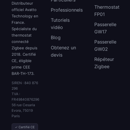
Distributeur
Thermostat
Professionnels
officiel Avatto
FP01
Technology en
Tutoriels
France.
Passerelle
vidéo
Spécialiste du
GW17
thermostat
Blog
Passerelle
connecté
Obtenez un
Zigbee depuis
GW02
2018. Certifié
devis
Répéteur
CE, éligible
Zigbee
prime CEE
BAR-TH-173.
SIREN : 840 876
296
TVA :
FR49840876296
56 rue Cesaria
Evora, 75019
Paris
✓ Certifié CE