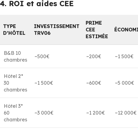
4. ROI et aides CEE
PRIME
TYPE
INVESTISSEMENT
CEE
ÉCONOMI
D’HÔTEL
TRV06
ESTIMÉE
B&B 10
~500€
~200€
~1 500€
chambres
Hôtel 2*
30
~1 500€
~600€
~5 000€
chambres
Hôtel 3*
60
~3 000€
~1 200€
~12 000€
chambres