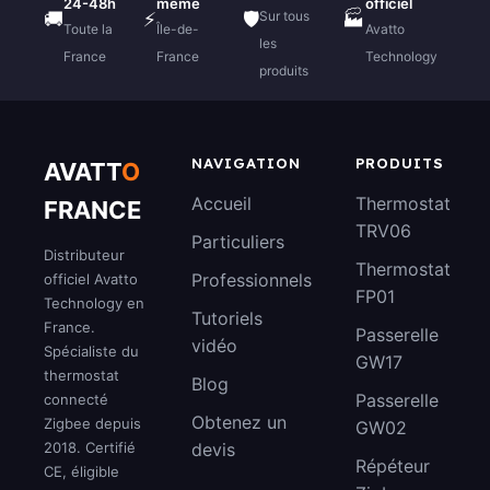
24-48h
même
officiel
Sur tous
🚚
⚡
🛡️
🏭
Toute la
Île-de-
Avatto
les
France
France
Technology
produits
NAVIGATION
PRODUITS
AVATT
O
Accueil
Thermostat
FRANCE
TRV06
Particuliers
Distributeur
Thermostat
Professionnels
officiel Avatto
FP01
Technology en
Tutoriels
France.
Passerelle
vidéo
Spécialiste du
GW17
thermostat
Blog
Passerelle
connecté
Obtenez un
Zigbee depuis
GW02
2018. Certifié
devis
Répéteur
CE, éligible