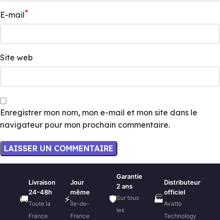
*
E-mail
Site web
Enregistrer mon nom, mon e-mail et mon site dans le
navigateur pour mon prochain commentaire.
Garantie
Livraison
Jour
Distributeur
2 ans
24-48h
même
officiel
Sur tous
🚚
⚡
🛡️
🏭
Toute la
Île-de-
Avatto
les
France
France
Technology