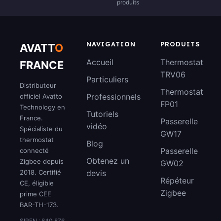
produits
NAVIGATION
PRODUITS
AVATT
O
Accueil
Thermostat
FRANCE
TRV06
Particuliers
Distributeur
Thermostat
Professionnels
officiel Avatto
FP01
Technology en
Tutoriels
France.
Passerelle
vidéo
Spécialiste du
GW17
thermostat
Blog
Passerelle
connecté
Obtenez un
Zigbee depuis
GW02
2018. Certifié
devis
Répéteur
CE, éligible
Zigbee
prime CEE
BAR-TH-173.
SIREN : 840 876