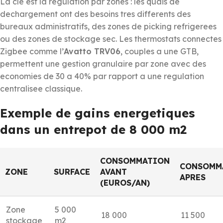
La cle est la regulation par zones : les quais de
dechargement ont des besoins tres differents des
bureaux administratifs, des zones de picking refrigerees
ou des zones de stockage sec. Les thermostats connectes
Zigbee comme l’
Avatto TRV06
, couples a une GTB,
permettent une gestion granulaire par zone avec des
economies de 30 a 40% par rapport a une regulation
centralisee classique.
Exemple de gains energetiques
dans un entrepot de 8 000 m2
CONSOMMATION
CONSOMM
ZONE
SURFACE
AVANT
APRES
(EUROS/AN)
Zone
5 000
18 000
11 500
stockage
m2