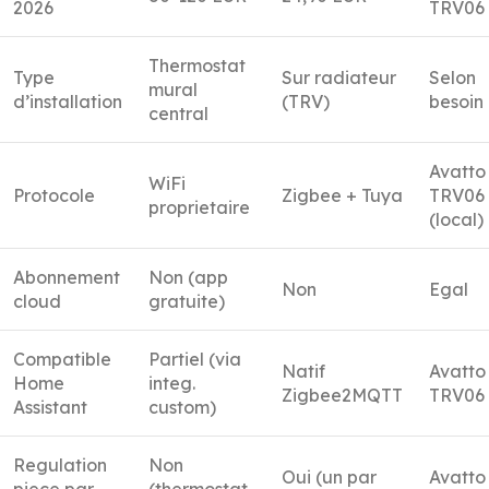
2026
TRV06
Thermostat
Type
Sur radiateur
Selon
mural
d’installation
(TRV)
besoin
central
Avatto
WiFi
Protocole
Zigbee + Tuya
TRV06
proprietaire
(local)
Abonnement
Non (app
Non
Egal
cloud
gratuite)
Compatible
Partiel (via
Natif
Avatto
Home
integ.
Zigbee2MQTT
TRV06
Assistant
custom)
Regulation
Non
Oui (un par
Avatto
piece par
(thermostat