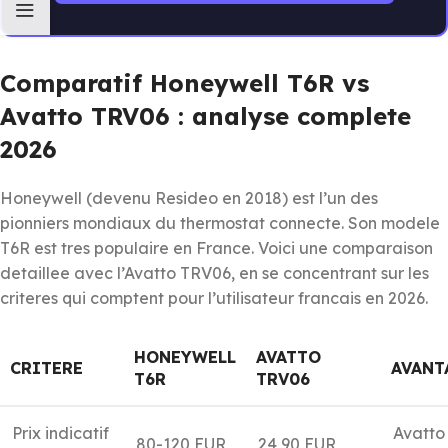
Comparatif Honeywell T6R vs
Avatto TRV06 : analyse complete
2026
Honeywell (devenu Resideo en 2018) est l’un des
pionniers mondiaux du thermostat connecte. Son modele
T6R est tres populaire en France. Voici une comparaison
detaillee avec l’Avatto TRV06, en se concentrant sur les
criteres qui comptent pour l’utilisateur francais en 2026.
HONEYWELL
AVATTO
CRITERE
AVANT
T6R
TRV06
Prix indicatif
Avatto
80-120 EUR
24,90 EUR