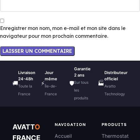
Enregistrer mon nom, mon e-mail et mon site dans le
navigateur pour mon prochain commentaire.
Garantie
Livraison
Jour
Distributeur
2 ans
24-48h
même
officiel
Sur tous
🚚
⚡
🛡️
🏭
Toute la
Île-de-
Avatto
les
France
France
Technology
produits
NAVIGATION
PRODUITS
AVATT
O
Accueil
Thermostat
FRANCE