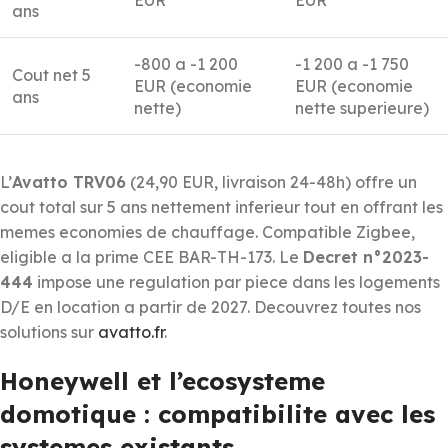
ans
-800 a -1 200
-1 200 a -1 750
Cout net 5
EUR (economie
EUR (economie
ans
nette)
nette superieure)
L’
Avatto TRV06
(24,90 EUR, livraison 24-48h) offre un
cout total sur 5 ans nettement inferieur tout en offrant les
memes economies de chauffage. Compatible Zigbee,
eligible a la prime CEE BAR-TH-173. Le
Decret n°2023-
444
impose une regulation par piece dans les logements
D/E en location a partir de 2027. Decouvrez toutes nos
solutions sur
avatto.fr
.
Honeywell et l’ecosysteme
domotique : compatibilite avec les
systemes existants