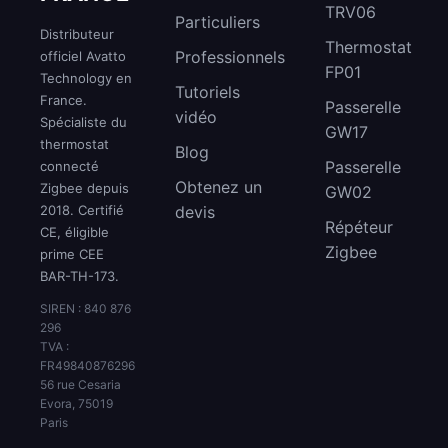
TRV06
Particuliers
Distributeur
Thermostat
Professionnels
officiel Avatto
FP01
Technology en
Tutoriels
France.
Passerelle
vidéo
Spécialiste du
GW17
thermostat
Blog
Passerelle
connecté
Obtenez un
Zigbee depuis
GW02
2018. Certifié
devis
Répéteur
CE, éligible
Zigbee
prime CEE
BAR-TH-173.
SIREN : 840 876
296
TVA :
FR49840876296
56 rue Cesaria
Evora, 75019
Paris