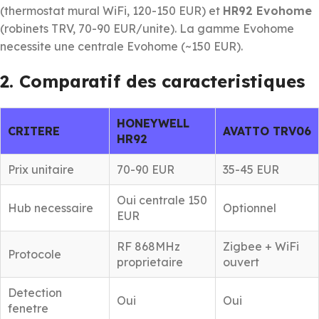
(thermostat mural WiFi, 120-150 EUR) et
HR92 Evohome
(robinets TRV, 70-90 EUR/unite). La gamme Evohome
necessite une centrale Evohome (~150 EUR).
2. Comparatif des caracteristiques
HONEYWELL
CRITERE
AVATTO TRV06
HR92
Prix unitaire
70-90 EUR
35-45 EUR
Oui centrale 150
Hub necessaire
Optionnel
EUR
RF 868MHz
Zigbee + WiFi
Protocole
proprietaire
ouvert
Detection
Oui
Oui
fenetre