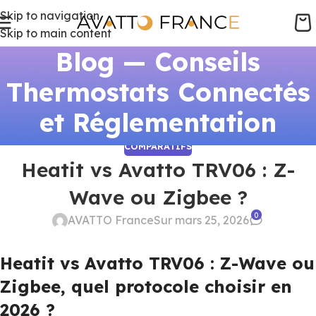
Skip to navigation
Skip to main content
Blog — Conseils
Thermostats Connectés
et Réglementation
COMPARATIFS
Heatit vs Avatto TRV06 : Z-
Wave ou Zigbee ?
0
AVATTO France
Sur mars 25, 2026
Heatit vs Avatto TRV06 : Z-Wave ou
Zigbee, quel protocole choisir en
2026 ?