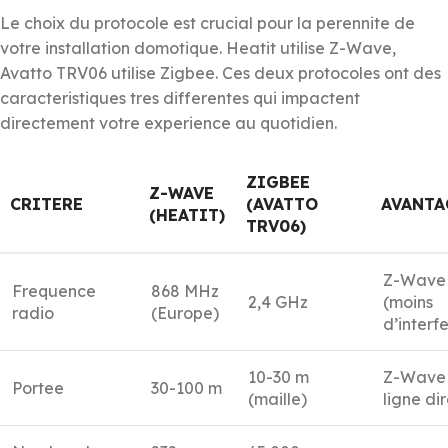
Le choix du protocole est crucial pour la perennite de
votre installation domotique. Heatit utilise Z-Wave,
Avatto TRV06 utilise Zigbee. Ces deux protocoles ont des
caracteristiques tres differentes qui impactent
directement votre experience au quotidien.
ZIGBEE
Z-WAVE
CRITERE
(AVATTO
AVANTA
(HEATIT)
TRV06)
Z-Wave
Frequence
868 MHz
2,4 GHz
(moins
radio
(Europe)
d’interf
10-30 m
Z-Wave
Portee
30-100 m
(maille)
ligne di