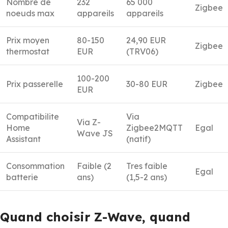
Nombre de
232
65 000
Zigbee
noeuds max
appareils
appareils
Prix moyen
80-150
24,90 EUR
Zigbee
thermostat
EUR
(TRV06)
100-200
Prix passerelle
30-80 EUR
Zigbee
EUR
Compatibilite
Via
Via Z-
Home
Zigbee2MQTT
Egal
Wave JS
Assistant
(natif)
Consommation
Faible (2
Tres faible
Egal
batterie
ans)
(1,5-2 ans)
Quand choisir Z-Wave, quand