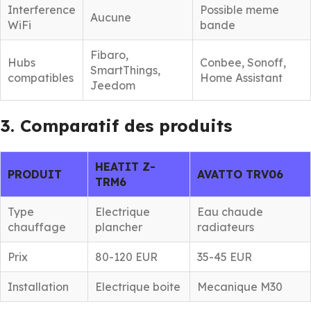
Interference
Possible meme
Aucune
WiFi
bande
Fibaro,
Hubs
Conbee, Sonoff,
SmartThings,
compatibles
Home Assistant
Jeedom
3. Comparatif des produits
HEATIT Z-
PRODUIT
AVATTO TRV06
TRM6
Type
Electrique
Eau chaude
chauffage
plancher
radiateurs
Prix
80-120 EUR
35-45 EUR
Installation
Electrique boite
Mecanique M30