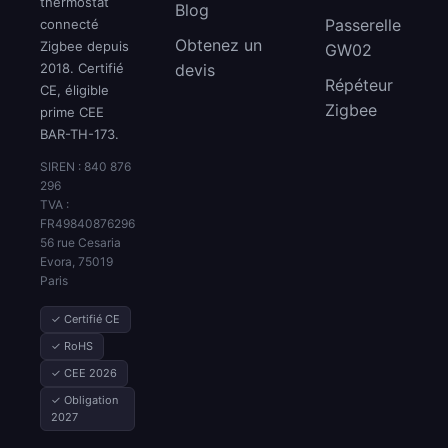
thermostat
Blog
Passerelle
connecté
Obtenez un
Zigbee depuis
GW02
2018. Certifié
devis
Répéteur
CE, éligible
Zigbee
prime CEE
BAR-TH-173.
SIREN : 840 876
296
TVA :
FR49840876296
56 rue Cesaria
Evora, 75019
Paris
✓ Certifié CE
✓ RoHS
✓ CEE 2026
✓ Obligation
2027