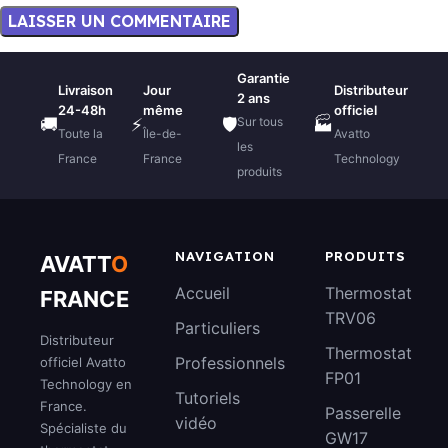
Garantie
Livraison
Jour
Distributeur
2 ans
24-48h
même
officiel
Sur tous
🚚
⚡
🛡️
🏭
Toute la
Île-de-
Avatto
les
France
France
Technology
produits
NAVIGATION
PRODUITS
AVATT
O
Accueil
Thermostat
FRANCE
TRV06
Particuliers
Distributeur
Thermostat
Professionnels
officiel Avatto
FP01
Technology en
Tutoriels
France.
Passerelle
vidéo
Spécialiste du
GW17