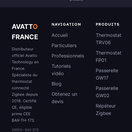
NAVIGATION
PRODUITS
AVATT
O
Accueil
Thermostat
FRANCE
TRV06
Particuliers
Distributeur
Thermostat
Professionnels
officiel Avatto
FP01
Technology en
Tutoriels
France.
Passerelle
vidéo
Spécialiste du
GW17
thermostat
Blog
Passerelle
connecté
Obtenez un
Zigbee depuis
GW02
2018. Certifié
devis
Répéteur
CE, éligible
Zigbee
prime CEE
BAR-TH-173.
SIREN : 840 876