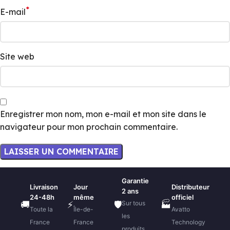
*
E-mail
Site web
Enregistrer mon nom, mon e-mail et mon site dans le
navigateur pour mon prochain commentaire.
Garantie
Livraison
Jour
Distributeur
2 ans
24-48h
même
officiel
Sur tous
🚚
⚡
🛡️
🏭
Toute la
Île-de-
Avatto
les
France
France
Technology
produits