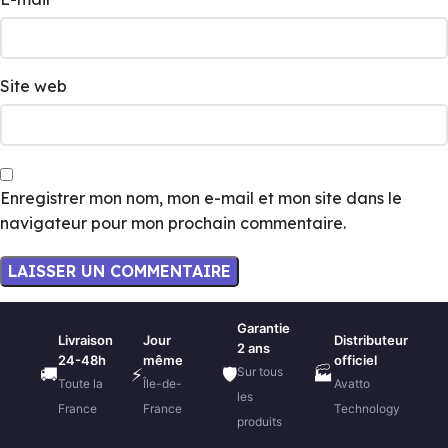
Site web
Enregistrer mon nom, mon e-mail et mon site dans le
navigateur pour mon prochain commentaire.
Garantie
Livraison
Jour
Distributeur
2 ans
24-48h
même
officiel
Sur tous
🚚
⚡
🛡️
🏭
Toute la
Île-de-
Avatto
les
France
France
Technology
produits