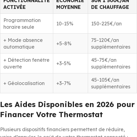
FONCTIONNALITÉ
ÉCONOMIE
SUR 1 500€/AN
ACTIVÉE
MOYENNE
DE CHAUFFAGE
Programmation
10-15%
150-225€/an
horaire seule
+ Mode absence
75-120€/an
+5-8%
automatique
supplémentaires
+ Détection fenêtre
45-75€/an
+3-5%
ouverte
supplémentaires
45-105€/an
+ Géolocalisation
+3-7%
supplémentaires
Les Aides Disponibles en 2026 pour
Financer Votre Thermostat
Plusieurs dispositifs financiers permettent de réduire,
voire d’annuler, le coût de votre thermostat connecté :