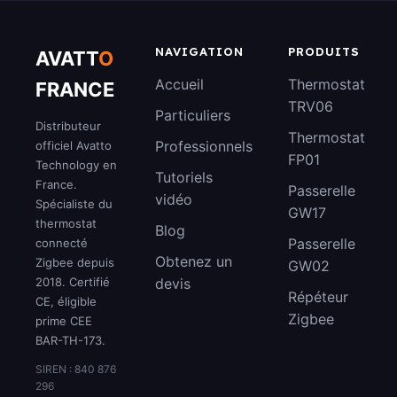
NAVIGATION
PRODUITS
AVATT
O
Accueil
Thermostat
FRANCE
TRV06
Particuliers
Distributeur
Thermostat
Professionnels
officiel Avatto
FP01
Technology en
Tutoriels
France.
Passerelle
vidéo
Spécialiste du
GW17
thermostat
Blog
Passerelle
connecté
Obtenez un
Zigbee depuis
GW02
2018. Certifié
devis
Répéteur
CE, éligible
Zigbee
prime CEE
BAR-TH-173.
SIREN : 840 876
296