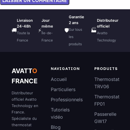
Garantie
Livraison
Jour
Distributeur
2 ans
24-48h
même
officiel
Sur tous
🚚
⚡
🛡️
🏭
Toute la
Île-de-
Avatto
les
France
France
Technology
produits
NAVIGATION
PRODUITS
AVATT
O
Accueil
Thermostat
FRANCE
TRV06
Particuliers
Distributeur
Thermostat
Professionnels
officiel Avatto
FP01
Technology en
Tutoriels
France.
Passerelle
vidéo
Spécialiste du
GW17
thermostat
Blog