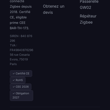
Passerelle
connecté
Obtenez un
Zigbee depuis
GW02
2018. Certifié
devis
Répéteur
CE, éligible
Zigbee
prime CEE
BAR-TH-173.
SIREN : 840 876
296
TVA :
FR49840876296
56 rue Cesaria
Evora, 75019
Paris
✓ Certifié CE
✓ RoHS
✓ CEE 2026
✓ Obligation
2027