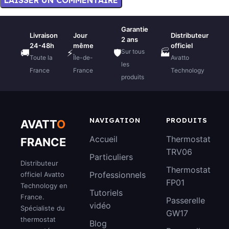
Garantie
Livraison
Jour
Distributeur
2 ans
24-48h
même
officiel
Sur tous
🚚
⚡
🛡️
🏭
Toute la
Île-de-
Avatto
les
France
France
Technology
produits
NAVIGATION
PRODUITS
AVATT
O
Accueil
Thermostat
FRANCE
TRV06
Particuliers
Distributeur
Thermostat
Professionnels
officiel Avatto
FP01
Technology en
Tutoriels
France.
Passerelle
vidéo
Spécialiste du
GW17
thermostat
Blog