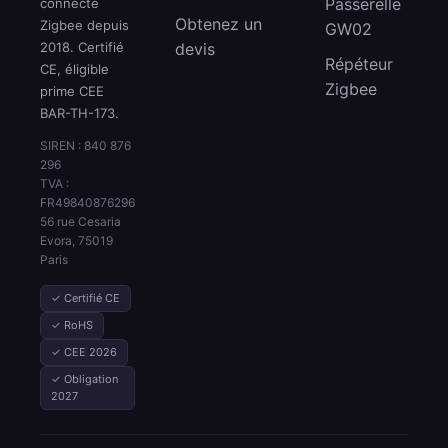
Passerelle
connecté
Obtenez un
Zigbee depuis
GW02
2018. Certifié
devis
Répéteur
CE, éligible
Zigbee
prime CEE
BAR-TH-173.
SIREN : 840 876
296
TVA :
FR49840876296
56 rue Cesaria
Evora, 75019
Paris
✓ Certifié CE
✓ RoHS
✓ CEE 2026
✓ Obligation
2027