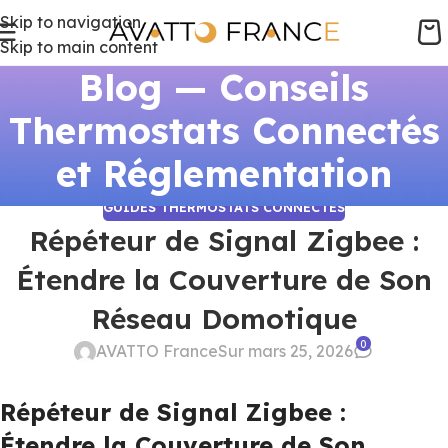
Skip to navigation
Skip to main content
Blog — Conseils
Thermostats Connectés
et Réglementation
GUIDES THERMOSTATS CONNECTÉS
Répéteur de Signal Zigbee :
Étendre la Couverture de Son
Réseau Domotique
0
AVATTO France
Sur mars 25, 2026
Répéteur de Signal Zigbee :
Étendre la Couverture de Son