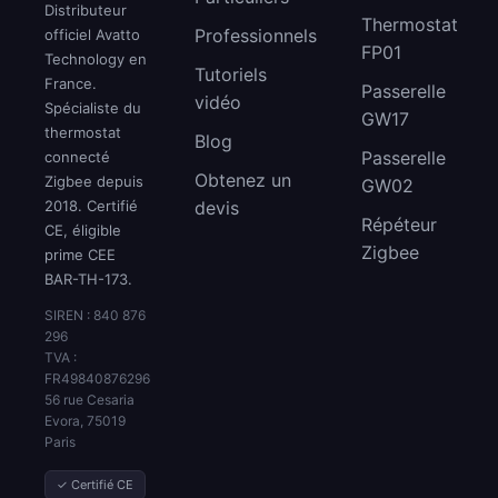
Distributeur
Thermostat
Professionnels
officiel Avatto
FP01
Technology en
Tutoriels
France.
Passerelle
vidéo
Spécialiste du
GW17
thermostat
Blog
Passerelle
connecté
Obtenez un
Zigbee depuis
GW02
2018. Certifié
devis
Répéteur
CE, éligible
Zigbee
prime CEE
BAR-TH-173.
SIREN : 840 876
296
TVA :
FR49840876296
56 rue Cesaria
Evora, 75019
Paris
✓ Certifié CE