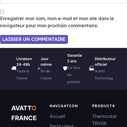
Enregistrer mon nom, mon e-mail et mon site dans le
navigateur pour mon prochain commentaire.
Garantie
Livraison
Jour
Distributeur
2 ans
24-48h
même
officiel
Sur tous
🚚
⚡
🛡️
🏭
Toute la
Île-de-
Avatto
les
France
France
Technology
produits
NAVIGATION
PRODUITS
AVATT
O
Accueil
Thermostat
FRANCE
TRV06
Particuliers