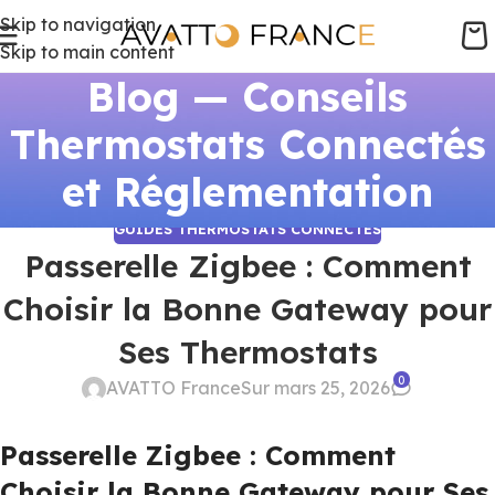
Skip to navigation
Skip to main content
Blog — Conseils
Thermostats Connectés
et Réglementation
GUIDES THERMOSTATS CONNECTÉS
Passerelle Zigbee : Comment
Choisir la Bonne Gateway pour
Ses Thermostats
0
AVATTO France
Sur mars 25, 2026
Passerelle Zigbee : Comment
Choisir la Bonne Gateway pour Ses