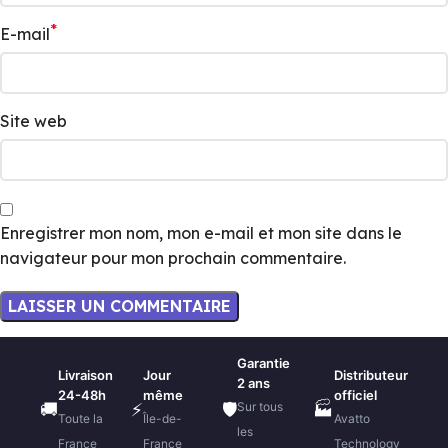
*
E-mail
Site web
Enregistrer mon nom, mon e-mail et mon site dans le
navigateur pour mon prochain commentaire.
Garantie
Livraison
Jour
Distributeur
2 ans
24-48h
même
officiel
Sur tous
🚚
⚡
🛡️
🏭
Toute la
Île-de-
Avatto
les
France
France
Technology