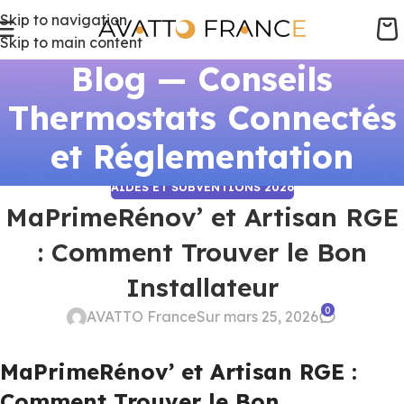
Skip to navigation
Skip to main content
Blog — Conseils
Thermostats Connectés
et Réglementation
AIDES ET SUBVENTIONS 2026
MaPrimeRénov’ et Artisan RGE
: Comment Trouver le Bon
Installateur
0
AVATTO France
Sur mars 25, 2026
MaPrimeRénov’ et Artisan RGE :
Comment Trouver le Bon