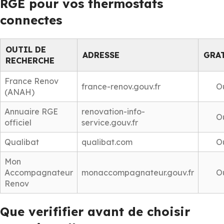
RGE pour vos thermostats
connectes
OUTIL DE
ADRESSE
GRA
RECHERCHE
France Renov
france-renov.gouv.fr
O
(ANAH)
Annuaire RGE
renovation-info-
O
officiel
service.gouv.fr
Qualibat
qualibat.com
O
Mon
Accompagnateur
monaccompagnateur.gouv.fr
O
Renov
Que verififier avant de choisir