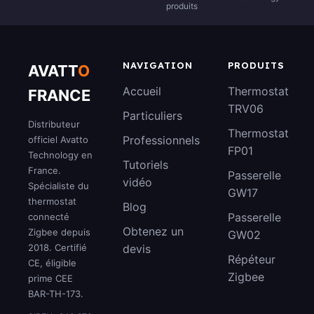
produits
NAVIGATION
PRODUITS
AVATT
O
Accueil
Thermostat
FRANCE
TRV06
Particuliers
Distributeur
Thermostat
Professionnels
officiel Avatto
FP01
Technology en
Tutoriels
France.
Passerelle
vidéo
Spécialiste du
GW17
thermostat
Blog
Passerelle
connecté
Obtenez un
Zigbee depuis
GW02
2018. Certifié
devis
Répéteur
CE, éligible
Zigbee
prime CEE
BAR-TH-173.