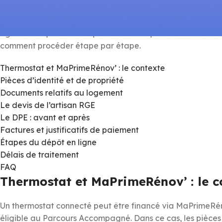
Constituer un dossier MaPrimeRénov’ pour financer des t
rigueur. Les pièces manquantes sont la première cause de r
comment procéder étape par étape.
Thermostat et MaPrimeRénov’ : le contexte
Pièces d’identité et de propriété
Documents relatifs au logement
Le devis de l’artisan RGE
Le DPE : avant et après
Factures et justificatifs de paiement
Étapes du dépôt en ligne
Délais de traitement
FAQ
Thermostat et MaPrimeRénov’ : le c
Un thermostat connecté peut être financé via MaPrimeRéno
éligible au Parcours Accompagné. Dans ce cas, les pièces 