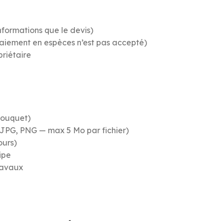
nformations que le devis)
aiement en espèces n’est pas accepté)
priétaire
bouquet)
 JPG, PNG — max 5 Mo par fichier)
ours)
ipe
ravaux