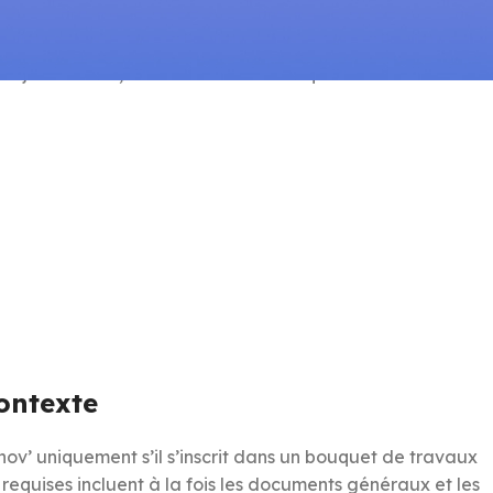
ravaux incluant un thermostat connecté demande de la
ejet. En 2026, voici exactement ce qu’il vous faut et
ontexte
v’ uniquement s’il s’inscrit dans un bouquet de travaux
requises incluent à la fois les documents généraux et les