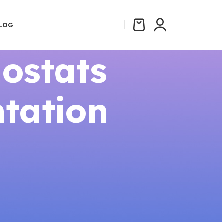
LOG
ostats
tation
CATÉGORIES
s
Aides et Subventions 2026
Comparatifs
Guides Thermostats Connectés
Installation
Réglementation Énergie