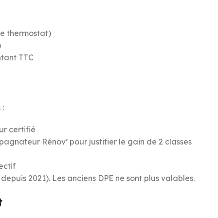
de thermostat)
)
ntant TTC
:
r certifié
agnateur Rénov’ pour justifier le gain de 2 classes
ectif
depuis 2021). Les anciens DPE ne sont plus valables.
t