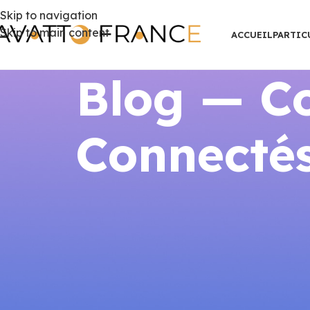
Skip to navigation
Skip to main content
ACCUEIL
PARTIC
Blog — Co
Connectés
AIDES ET SU
Dossier MaPrimeRénov’ Thermos
(2
Publié par
AVATTO F
Dossier MaPrimeRénov’ Thermostat :