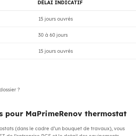
DÉLAI INDICATIF
15 jours ouvrés
30 à 60 jours
15 jours ouvrés
dossier ?
ires pour MaPrimeRenov thermostat
stats (dans le cadre d’un bouquet de travaux), vous
ET de l’entreprise RGE et le detail des equipements