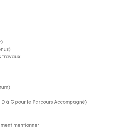
é)
enus)
es travaux
imum)
, D à G pour le Parcours Accompagné)
vement mentionner :