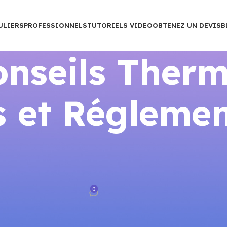
ULIERS
PROFESSIONNELS
TUTORIELS VIDEO
OBTENEZ UN DEVIS
B
nseils Therm
 et Réglemen
BVENTIONS 2026
tat : Pièces Requises et Étape
026)
0
rance
Sur mars 25, 2026
 Pièces Requises et Étapes (2026)