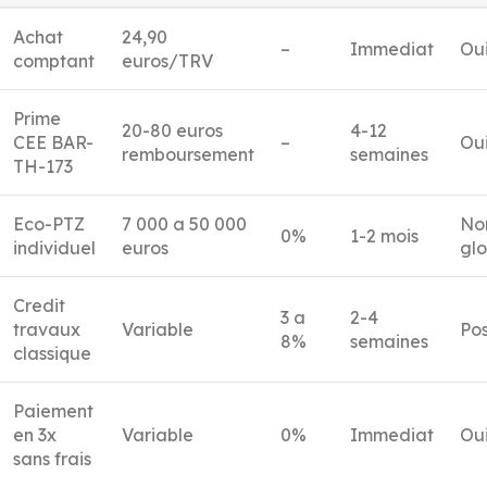
Achat
24,90
–
Immediat
Oui
comptant
euros/TRV
Prime
20-80 euros
4-12
CEE BAR-
–
Ou
remboursement
semaines
TH-173
Eco-PTZ
7 000 a 50 000
Non
0%
1-2 mois
individuel
euros
glo
Credit
3 a
2-4
travaux
Variable
Pos
8%
semaines
classique
Paiement
en 3x
Variable
0%
Immediat
Ou
sans frais