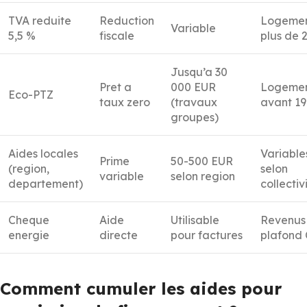
TVA reduite
Reduction
Logemen
Variable
5,5 %
fiscale
plus de 
Jusqu’a 30
Pret a
000 EUR
Logeme
Eco-PTZ
taux zero
(travaux
avant 1
groupes)
Aides locales
Variable
Prime
50-500 EUR
(region,
selon
variable
selon region
departement)
collectiv
Cheque
Aide
Utilisable
Revenus
energie
directe
pour factures
plafond
Comment cumuler les aides pour