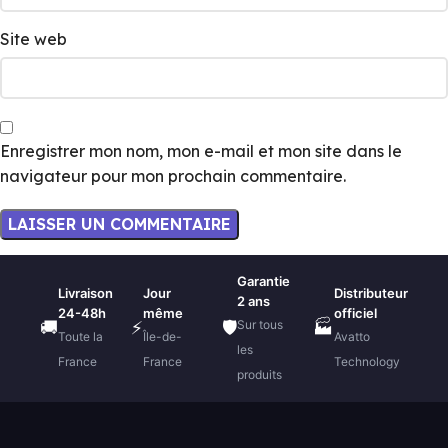
Site web
Enregistrer mon nom, mon e-mail et mon site dans le
navigateur pour mon prochain commentaire.
Garantie
Livraison
Jour
Distributeur
2 ans
24-48h
même
officiel
Sur tous
🚚
⚡
🛡️
🏭
Toute la
Île-de-
Avatto
les
France
France
Technology
produits