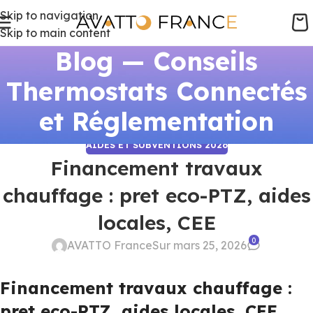
Skip to navigation
Skip to main content
Blog — Conseils
Thermostats Connectés
et Réglementation
AIDES ET SUBVENTIONS 2026
Financement travaux
chauffage : pret eco-PTZ, aides
locales, CEE
0
AVATTO France
Sur mars 25, 2026
Financement travaux chauffage :
pret eco-PTZ, aides locales, CEE