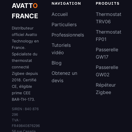
NAVIGATION
PRODUITS
AVATT
O
Accueil
Thermostat
FRANCE
TRV06
Particuliers
Distributeur
Thermostat
Professionnels
officiel Avatto
FP01
Technology en
Tutoriels
France.
Passerelle
vidéo
Spécialiste du
GW17
thermostat
Blog
Passerelle
connecté
Obtenez un
Zigbee depuis
GW02
2018. Certifié
devis
Répéteur
CE, éligible
Zigbee
prime CEE
BAR-TH-173.
SIREN : 840 876
296
TVA :
FR49840876296
56 rue Cesaria