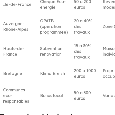
Cheque Eco-
50 a 200
Reven
Ile-de-France
energie
euros
modes
OPATB
20 a 40%
Auvergne-
(operation
des
Zone 
Rhone-Alpes
programmee)
travaux
15 a 30%
Hauts-de-
Subvention
Maiso
des
France
renovation
indivi
travaux
200 a 1000
Propri
Bretagne
Klima Breizh
euros
occup
Communes
50 a 300
eco-
Bonus local
Varia
euros
responsables