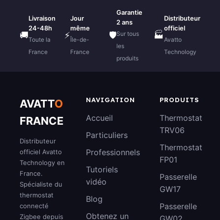
Garantie
Livraison
Jour
Distributeur
2 ans
24-48h
même
officiel
Sur tous
🚚
⚡
🛡️
🏭
Toute la
Île-de-
Avatto
les
France
France
Technology
produits
NAVIGATION
PRODUITS
AVATT
O
Accueil
Thermostat
FRANCE
TRV06
Particuliers
Distributeur
Thermostat
Professionnels
officiel Avatto
FP01
Technology en
Tutoriels
France.
Passerelle
vidéo
Spécialiste du
GW17
thermostat
Blog
Passerelle
connecté
Obtenez un
Zigbee depuis
GW02