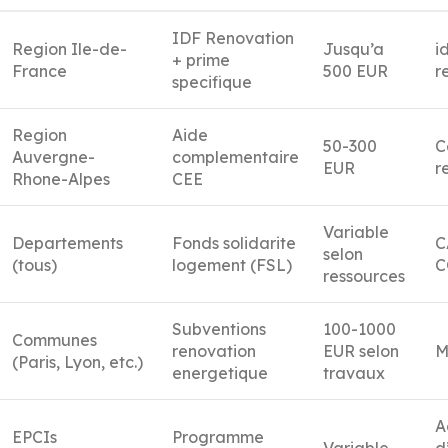
IDF Renovation
Region Ile-de-
Jusqu’a
i
+ prime
France
500 EUR
r
specifique
Region
Aide
50-300
C
Auvergne-
complementaire
EUR
r
Rhone-Alpes
CEE
Variable
Departements
Fonds solidarite
C
selon
(tous)
logement (FSL)
C
ressources
Subventions
100-1000
Communes
renovation
EUR selon
M
(Paris, Lyon, etc.)
energetique
travaux
A
EPCIs
Programme
Variable
d