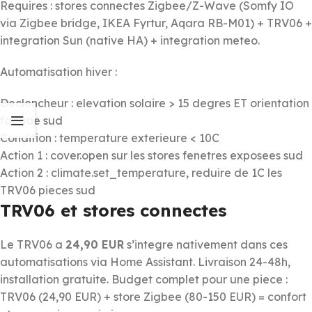
Requires : stores connectes Zigbee/Z-Wave (Somfy IO
via Zigbee bridge, IKEA Fyrtur, Aqara RB-M01) + TRV06 +
integration Sun (native HA) + integration meteo.
Automatisation hiver :
Declencheur : elevation solaire > 15 degres ET orientation
facade sud
Condition : temperature exterieure < 10C
Action 1 : cover.open sur les stores fenetres exposees sud
Action 2 : climate.set_temperature, reduire de 1C les
TRV06 pieces sud
TRV06 et stores connectes
Le TRV06 a
24,90 EUR
s’integre nativement dans ces
automatisations via Home Assistant. Livraison 24-48h,
installation gratuite. Budget complet pour une piece :
TRV06 (24,90 EUR) + store Zigbee (80-150 EUR) = confort