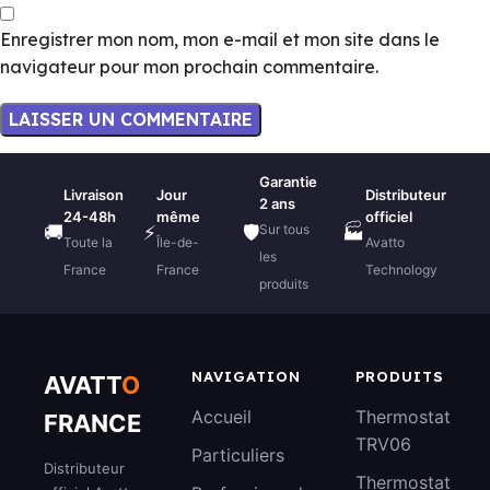
Enregistrer mon nom, mon e-mail et mon site dans le
navigateur pour mon prochain commentaire.
Garantie
Livraison
Jour
Distributeur
2 ans
24-48h
même
officiel
Sur tous
🚚
⚡
🛡️
🏭
Toute la
Île-de-
Avatto
les
France
France
Technology
produits
NAVIGATION
PRODUITS
AVATT
O
Accueil
Thermostat
FRANCE
TRV06
Particuliers
Distributeur
Thermostat