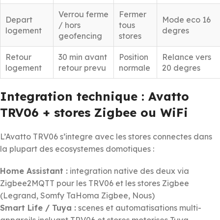
Verrou ferme
Fermer
Depart
Mode eco 16
/ hors
tous
logement
degres
geofencing
stores
Retour
30 min avant
Position
Relance vers
logement
retour prevu
normale
20 degres
Integration technique : Avatto
TRV06 + stores Zigbee ou WiFi
L’Avatto TRV06 s’integre avec les stores connectes dans
la plupart des ecosystemes domotiques :
Home Assistant :
integration native des deux via
Zigbee2MQTT pour les TRV06 et les stores Zigbee
(Legrand, Somfy TaHoma Zigbee, Nous)
Smart Life / Tuya :
scenes et automatisations multi-
appareils incluant TRV06 et stores motorises Tuya