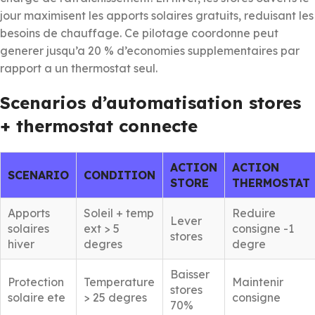
jour maximisent les apports solaires gratuits, reduisant les
besoins de chauffage. Ce pilotage coordonne peut
generer jusqu’a 20 % d’economies supplementaires par
rapport a un thermostat seul.
Scenarios d’automatisation stores
+ thermostat connecte
ACTION
ACTION
SCENARIO
CONDITION
STORE
THERMOSTAT
Apports
Soleil + temp
Reduire
Lever
solaires
ext > 5
consigne -1
stores
hiver
degres
degre
Baisser
Protection
Temperature
Maintenir
stores
solaire ete
> 25 degres
consigne
70%