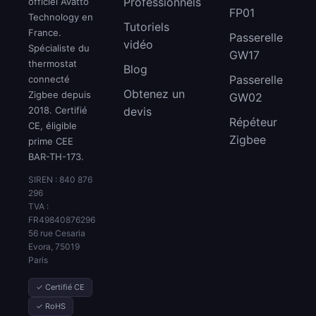
Professionnels
officiel Avatto
FP01
Technology en
Tutoriels
France.
Passerelle
vidéo
Spécialiste du
GW17
thermostat
Blog
Passerelle
connecté
Obtenez un
Zigbee depuis
GW02
2018. Certifié
devis
Répéteur
CE, éligible
Zigbee
prime CEE
BAR-TH-173.
SIREN : 840 876
296
TVA :
FR49840876296
56 rue Cesaria
Evora, 75019
Paris
✓ Certifié CE
✓ RoHS