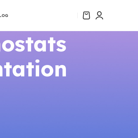
LOG
ostats
tation
CATÉGORIES
Aides et Subventions 2026
Comparatifs
Guides Thermostats Connectés
Installation
Réglementation Énergie