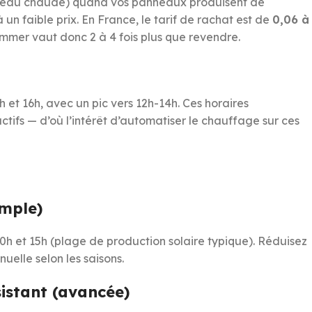
tre eau chaude) quand vos panneaux produisent de
 à un faible prix. En France, le tarif de rachat est de
0,06 à
mmer vaut donc 2 à 4 fois plus que revendre.
 et 16h, avec un pic vers 12h-14h. Ces horaires
ifs — d’où l’intérêt d’automatiser le chauffage sur ces
imple)
 et 15h (plage de production solaire typique). Réduisez
elle selon les saisons.
istant (avancée)