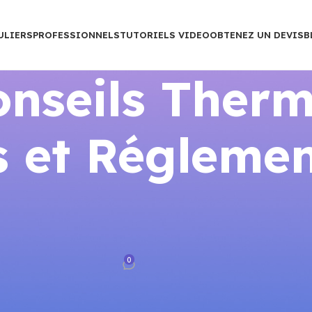
ULIERS
PROFESSIONNELS
TUTORIELS VIDEO
OBTENEZ UN DEVIS
B
nseils Therm
 et Réglemen
STATS CONNECTÉS
nneaux solaires : optimiser
nsommation
0
rance
Sur mars 25, 2026
laires : optimiser