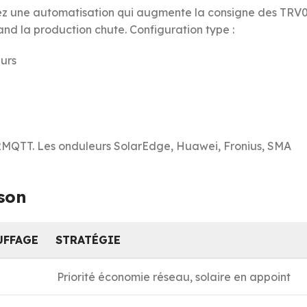
éez une automatisation qui augmente la consigne des TRV
and la production chute. Configuration type :
eurs
e2MQTT. Les onduleurs SolarEdge, Huawei, Fronius, SMA
ison
UFFAGE
STRATÉGIE
Priorité économie réseau, solaire en appoint