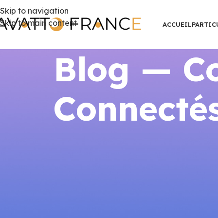
Skip to navigation
Skip to main content
ACCUEIL
PARTIC
Blog — Co
Connectés
GUIDES THERMO
Thermostat connecté et pa
l’autoco
Publié par
AVATTO F
Thermostat connecté et panneaux so