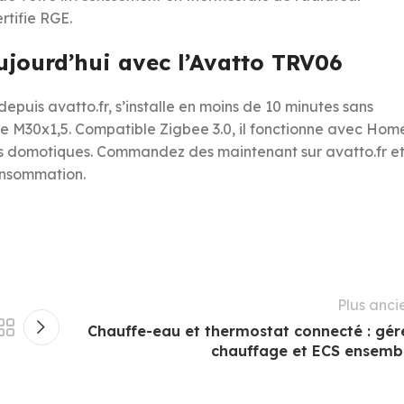
rtifie RGE.
aujourd’hui avec l’Avatto TRV06
depuis avatto.fr, s’installe en moins de 10 minutes sans
ne M30x1,5. Compatible Zigbee 3.0, il fonctionne avec Hom
es domotiques. Commandez des maintenant sur avatto.fr e
onsommation.
Plus anci
Chauffe-eau et thermostat connecté : gér
chauffage et ECS ensemb