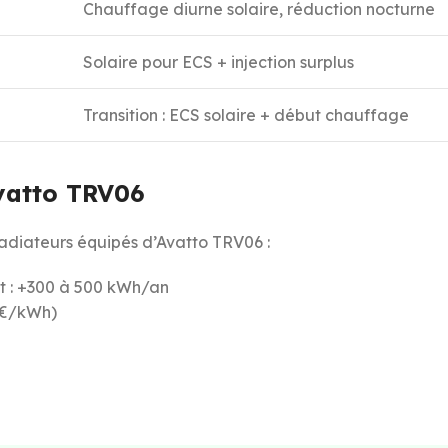
Chauffage diurne solaire, réduction nocturne
Solaire pour ECS + injection surplus
Transition : ECS solaire + début chauffage
Avatto TRV06
adiateurs équipés d’Avatto TRV06 :
t : +300 à 500 kWh/an
5€/kWh)