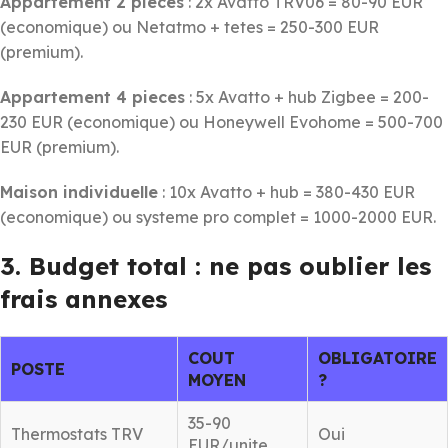
Appartement 2 pieces
: 2x Avatto TRV06 = 80-90 EUR
(economique) ou Netatmo + tetes = 250-300 EUR
(premium).
Appartement 4 pieces
: 5x Avatto + hub Zigbee = 200-
230 EUR (economique) ou Honeywell Evohome = 500-700
EUR (premium).
Maison individuelle
: 10x Avatto + hub = 380-430 EUR
(economique) ou systeme pro complet = 1000-2000 EUR.
3. Budget total : ne pas oublier les
frais annexes
COUT
OBLIGATOIRE
POSTE
MOYEN
?
35-90
Thermostats TRV
Oui
EUR/unite