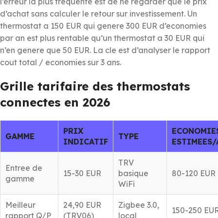
l’erreur la plus frequente est de ne regarder que le prix
d’achat sans calculer le retour sur investissement. Un
thermostat a 150 EUR qui genere 300 EUR d’economies
par an est plus rentable qu’un thermostat a 30 EUR qui
n’en genere que 50 EUR. La cle est d’analyser le rapport
cout total / economies sur 3 ans.
Grille tarifaire des thermostats
connectes en 2026
PRIX
ECONOMIE
GAMME
TYPE
INDICATIF
ESTIMEES/
TRV
Entree de
15-30 EUR
basique
80-120 EUR
gamme
WiFi
Meilleur
24,90 EUR
Zigbee 3.0,
150-250 EU
rapport Q/P
(TRV06)
local