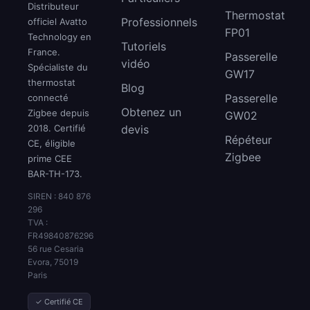
Distributeur
Thermostat
Professionnels
officiel Avatto
FP01
Technology en
Tutoriels
France.
Passerelle
vidéo
Spécialiste du
GW17
thermostat
Blog
Passerelle
connecté
Obtenez un
Zigbee depuis
GW02
2018. Certifié
devis
Répéteur
CE, éligible
Zigbee
prime CEE
BAR-TH-173.
SIREN : 840 876
296
TVA :
FR49840876296
56 rue Cesaria
Evora, 75019
Paris
✓ Certifié CE