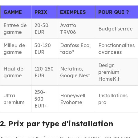
GAMME
PRIX
EXEMPLES
POUR QUI ?
Entree de
20-50
Avatto
Budget serree
gamme
EUR
TRV06
Milieu de
50-120
Danfoss Eco,
Fonctionnalites
gamme
EUR
tado°
avancees
Design
Haut de
120-250
Netatmo,
premium
gamme
EUR
Google Nest
HomeKit
250-
Ultra
Honeywell
Installations
500
premium
Evohome
pro
EUR+
2. Prix par type d’installation