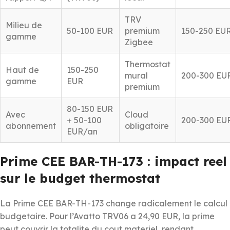
TRV
Milieu de
50-100 EUR
premium
150-250 EU
gamme
Zigbee
Thermostat
Haut de
150-250
mural
200-300 EU
gamme
EUR
premium
80-150 EUR
Avec
Cloud
+ 50-100
200-300 EU
abonnement
obligatoire
EUR/an
Prime CEE BAR-TH-173 : impact reel
sur le budget thermostat
La Prime CEE BAR-TH-173 change radicalement le calcul
budgetaire. Pour l’Avatto TRV06 a 24,90 EUR, la prime
peut couvrir la totalite du cout materiel, rendant