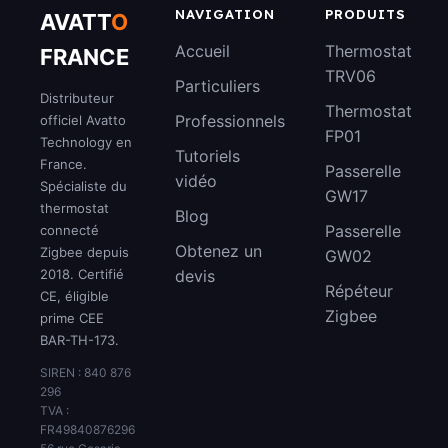
NAVIGATION
PRODUITS
AVATT
O
Accueil
Thermostat
FRANCE
TRV06
Particuliers
Distributeur
Thermostat
Professionnels
officiel Avatto
FP01
Technology en
Tutoriels
France.
Passerelle
vidéo
Spécialiste du
GW17
thermostat
Blog
Passerelle
connecté
Obtenez un
Zigbee depuis
GW02
2018. Certifié
devis
Répéteur
CE, éligible
Zigbee
prime CEE
BAR-TH-173.
SIREN : 840 876
296
TVA :
FR49840876296