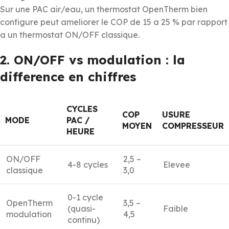
Sur une PAC air/eau, un thermostat OpenTherm bien
configure peut ameliorer le COP de 15 a 25 % par rapport
a un thermostat ON/OFF classique.
2. ON/OFF vs modulation : la
difference en chiffres
CYCLES
COP
USURE
MODE
PAC /
MOYEN
COMPRESSEUR
HEURE
ON/OFF
2,5 –
4-8 cycles
Elevee
classique
3,0
0-1 cycle
OpenTherm
3,5 –
(quasi-
Faible
modulation
4,5
continu)