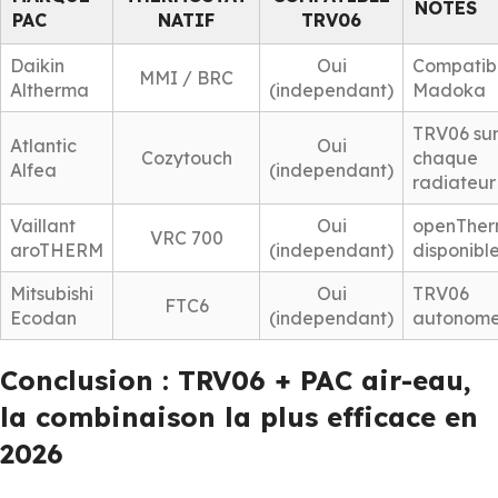
NOTES
PAC
NATIF
TRV06
Daikin
Oui
Compatib
MMI / BRC
Altherma
(independant)
Madoka
TRV06 su
Atlantic
Oui
Cozytouch
chaque
Alfea
(independant)
radiateur
Vaillant
Oui
openThe
VRC 700
aroTHERM
(independant)
disponibl
Mitsubishi
Oui
TRV06
FTC6
Ecodan
(independant)
autonom
Conclusion : TRV06 + PAC air-eau,
la combinaison la plus efficace en
2026