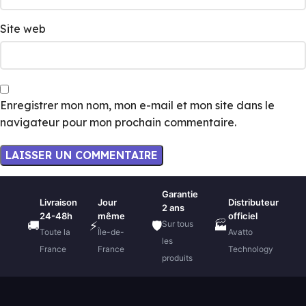
Site web
Enregistrer mon nom, mon e-mail et mon site dans le
navigateur pour mon prochain commentaire.
Garantie
Livraison
Jour
Distributeur
2 ans
24-48h
même
officiel
Sur tous
🚚
⚡
🛡️
🏭
Toute la
Île-de-
Avatto
les
France
France
Technology
produits