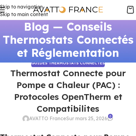
Skip to navigation
Skip to main content
Blog — Conseils
Thermostats Connectés
et Réglementation
GUIDES THERMOSTATS CONNECTÉS
Thermostat Connecte pour
Pompe a Chaleur (PAC) :
Protocoles OpenTherm et
Compatibilites
0
AVATTO France
Sur mars 25, 2026