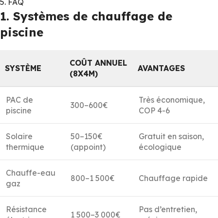
5. FAQ
1. Systèmes de chauffage de
piscine
COÛT ANNUEL
SYSTÈME
AVANTAGES
(8X4M)
PAC de
Très économique,
300–600€
piscine
COP 4-6
Solaire
50–150€
Gratuit en saison,
thermique
(appoint)
écologique
Chauffe-eau
800–1 500€
Chauffage rapide
gaz
Résistance
Pas d’entretien,
1 500–3 000€