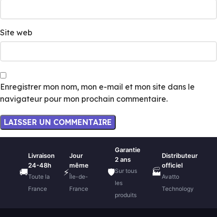
Site web
Enregistrer mon nom, mon e-mail et mon site dans le
navigateur pour mon prochain commentaire.
Garantie
Livraison
Jour
Distributeur
2 ans
24-48h
même
officiel
Sur tous
🚚
⚡
🛡️
🏭
Toute la
Île-de-
Avatto
les
France
France
Technology
produits