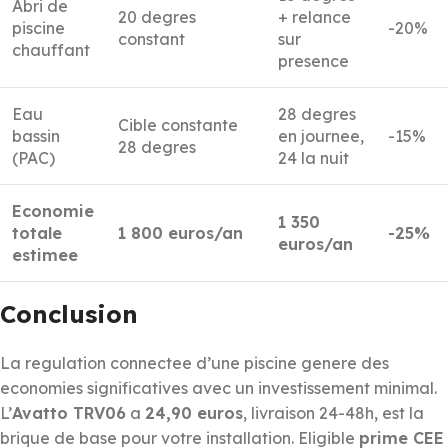
Abri de
20 degres
+ relance
piscine
-20%
constant
sur
chauffant
presence
Eau
28 degres
Cible constante
bassin
en journee,
-15%
28 degres
(PAC)
24 la nuit
Economie
1 350
totale
1 800 euros/an
-25%
euros/an
estimee
Conclusion
La regulation connectee d’une piscine genere des
economies significatives avec un investissement minimal.
L’
Avatto TRV06
a
24,90 euros
, livraison 24-48h, est la
brique de base pour votre installation. Eligible
prime CEE