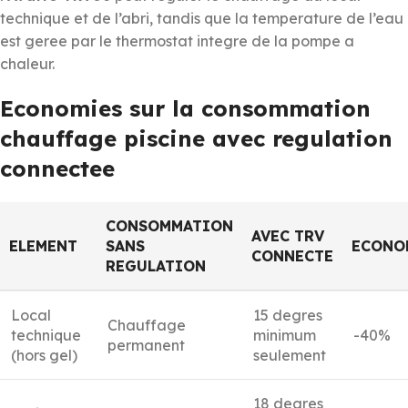
technique et de l’abri, tandis que la temperature de l’eau
est geree par le thermostat integre de la pompe a
chaleur.
Economies sur la consommation
chauffage piscine avec regulation
connectee
CONSOMMATION
AVEC TRV
ELEMENT
SANS
ECONO
CONNECTE
REGULATION
Local
15 degres
Chauffage
technique
minimum
-40%
permanent
(hors gel)
seulement
18 degres