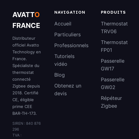
NAVIGATION
PRODUITS
AVATT
O
Accueil
Thermostat
FRANCE
TRV06
Particuliers
Distributeur
Thermostat
Professionnels
officiel Avatto
FP01
Technology en
Tutoriels
France.
Passerelle
vidéo
Spécialiste du
GW17
thermostat
Blog
Passerelle
connecté
Obtenez un
Zigbee depuis
GW02
2018. Certifié
devis
Répéteur
CE, éligible
Zigbee
prime CEE
BAR-TH-173.
SIREN : 840 876
296
TVA :