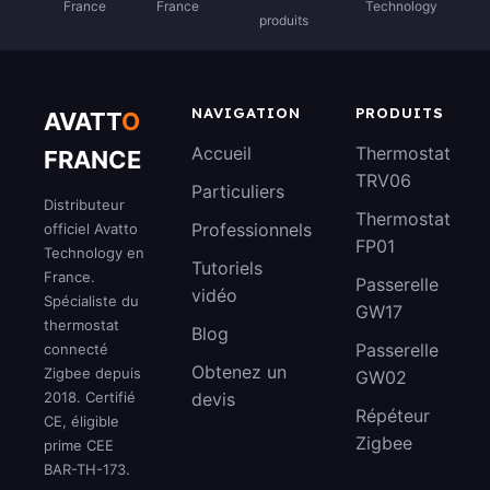
France
France
Technology
produits
NAVIGATION
PRODUITS
AVATT
O
Accueil
Thermostat
FRANCE
TRV06
Particuliers
Distributeur
Thermostat
Professionnels
officiel Avatto
FP01
Technology en
Tutoriels
France.
Passerelle
vidéo
Spécialiste du
GW17
thermostat
Blog
Passerelle
connecté
Obtenez un
Zigbee depuis
GW02
2018. Certifié
devis
Répéteur
CE, éligible
Zigbee
prime CEE
BAR-TH-173.