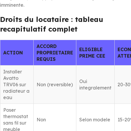
imminente.
Droits du locataire : tableau
recapitulatif complet
ACCORD
ELIGIBLE
ECON
ACTION
PROPRIETAIRE
PRIME CEE
ATTE
REQUIS
Installer
Avatto
Oui
TRV06 sur
Non (reversible)
20-3
integralement
radiateur a
eau
Poser
thermostat
Non
Selon modele
15-2
sans fil sur
meuble