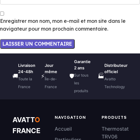
Enregistrer mon nom, mon e-mail et mon site dans le
navigateur pour mon prochain commentaire.
Garantie
Livraison
Jour
Distributeur
2 ans
24-48h
même
officiel
Sur tous
🚚
⚡
🛡️
🏭
Toute la
Île-de-
Avatto
les
France
France
Technology
produits
NAVIGATION
PRODUITS
AVATT
O
Accueil
Thermostat
FRANCE
TRV06
Particuliers