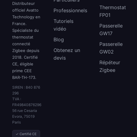
Distributeur
Thermostat
Professionnels
officiel Avatto
FP01
Technology en
Tutoriels
France.
Passerelle
vidéo
Spécialiste du
GW17
thermostat
Blog
Passerelle
connecté
Obtenez un
Zigbee depuis
GW02
2018. Certifié
devis
Répéteur
CE, éligible
Zigbee
prime CEE
BAR-TH-173.
SIREN : 840 876
296
TVA :
FR49840876296
56 rue Cesaria
Evora, 75019
Paris
✓ Certifié CE