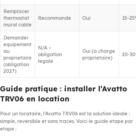
Remplacer
thermostat
Recommande
Oui
15-2
mural cable
Demander
equipement
N/A –
au
Oui (a charge
obligation
20-3
proprietaire
proprietaire)
legale
(obligation
2027)
Guide pratique : installer l’Avatto
TRV06 en location
Pour un locataire, l’Avatto TRV06 est la solution ideale :
simple, reversible et sans traces. Voici le guide etape par
etape :