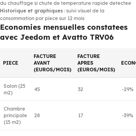
du chauffage si chute de temperature rapide detectee
Historique et graphiques
: suivi visuel de la
consommation par piece sur 12 mois
Economies mensuelles constatees
avec Jeedom et Avatto TRV06
FACTURE
FACTURE
PIECE
AVANT
APRES
ECON
(EUROS/MOIS)
(EUROS/MOIS)
Salon (25
45
32
-29%
m2)
Chambre
principale
28
17
-39%
(15 m2)