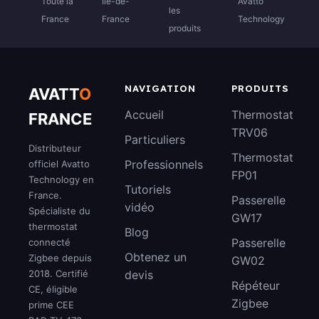
Toute la
Île-de-
Avatto
les
France
France
Technology
produits
NAVIGATION
PRODUITS
AVATT
O
Accueil
Thermostat
FRANCE
TRV06
Particuliers
Distributeur
Thermostat
Professionnels
officiel Avatto
FP01
Technology en
Tutoriels
France.
Passerelle
vidéo
Spécialiste du
GW17
thermostat
Blog
Passerelle
connecté
Obtenez un
Zigbee depuis
GW02
2018. Certifié
devis
Répéteur
CE, éligible
Zigbee
prime CEE