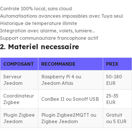
Controle 100% local, sans cloud
Automatisations avancees impossibles avec Tuya seul
Historique de temperature illimite
Integration avec alarme, volets, lumiere…
Support communautaire francophone actif
2. Materiel necessaire
COMPOSANT
RECOMMANDE
PRIX
Serveur
Raspberry Pi 4 ou
50-180
Jeedom
Jeedom Atlas
EUR
Coordinateur
25-35
ConBee II ou Sonoff USB
Zigbee
EUR
Plugin Zigbee
Plugin Zigbee2MQTT ou
Gratuit
Jeedom
Zigbee Jeedom
ou 5 EUR