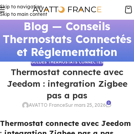
Skip to navigation
Skip to main content
Blog — Conseils
Thermostats Connectés
et Réglementation
GUIDES THERMOSTATS CONNECTÉS
Thermostat connecte avec
Jeedom : integration Zigbee
pas a pas
0
AVATTO France
Sur mars 25, 2026
Thermostat connecte avec Jeedom
: integration Zigbee pas a pas