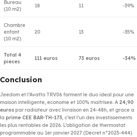
Bureau
18
11
-39%
(10 m2)
Chambre
enfant
20
13
-35%
(10 m2)
Total 4
111 euros
73 euros
-34%
pieces
Conclusion
Jeedom et l’Avatto TRV06 forment le duo ideal pour une
maison intelligente, econome et 100% maitrisee. A
24,90
euros
par radiateur avec livraison en 24-48h, et grace a
la
prime CEE BAR-TH-173
, c’est l’un des investissements
les plus rentables de 2026. L’obligation de thermostat
programmable au 1er janvier 2027 (Decret n°2023-444)