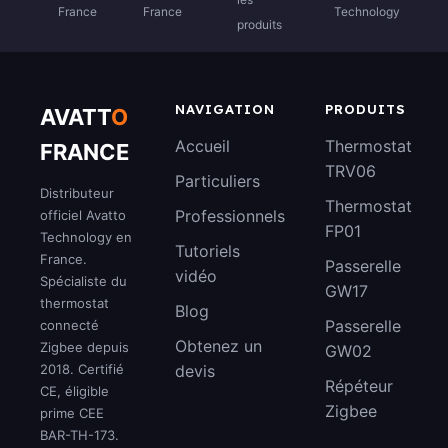
France
France
Technology
produits
NAVIGATION
PRODUITS
AVATT
O
Accueil
Thermostat
FRANCE
TRV06
Particuliers
Distributeur
Thermostat
Professionnels
officiel Avatto
FP01
Technology en
Tutoriels
France.
Passerelle
vidéo
Spécialiste du
GW17
thermostat
Blog
Passerelle
connecté
Obtenez un
Zigbee depuis
GW02
2018. Certifié
devis
Répéteur
CE, éligible
Zigbee
prime CEE
BAR-TH-173.