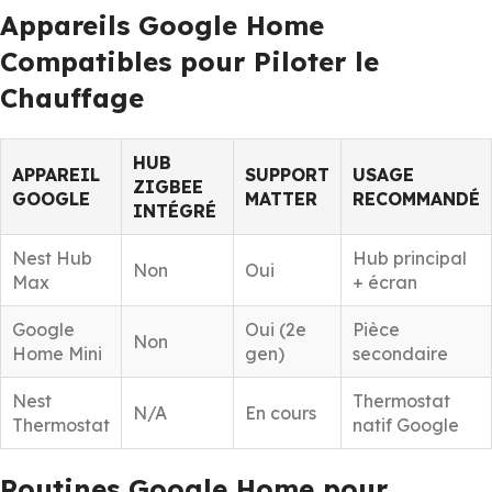
Appareils Google Home
Compatibles pour Piloter le
Chauffage
HUB
APPAREIL
SUPPORT
USAGE
ZIGBEE
GOOGLE
MATTER
RECOMMANDÉ
INTÉGRÉ
Nest Hub
Hub principal
Non
Oui
Max
+ écran
Google
Oui (2e
Pièce
Non
Home Mini
gen)
secondaire
Nest
Thermostat
N/A
En cours
Thermostat
natif Google
Routines Google Home pour