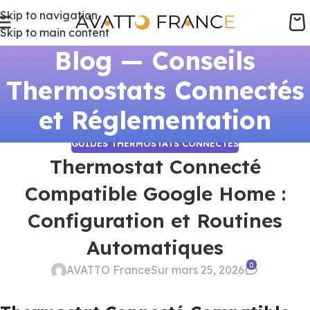
Skip to navigation
Skip to main content
Blog — Conseils
Thermostats Connectés
et Réglementation
GUIDES THERMOSTATS CONNECTÉS
Thermostat Connecté
Compatible Google Home :
Configuration et Routines
Automatiques
0
AVATTO France
Sur mars 25, 2026