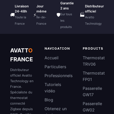
Garantie
Livraison
Jour
Distributeur
2 ans
24-48h
même
officiel
Sur tous
🚚
⚡
🛡️
🏭
Toute la
Île-de-
Avatto
les
France
France
Technology
produits
NAVIGATION
PRODUITS
AVATT
O
Accueil
Thermostat
FRANCE
TRV06
Particuliers
Distributeur
Thermostat
Professionnels
officiel Avatto
FP01
Technology en
Tutoriels
France.
Passerelle
vidéo
Spécialiste du
GW17
thermostat
Blog
Passerelle
connecté
Obtenez un
Zigbee depuis
GW02