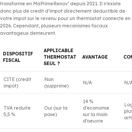
transforme en MaPrimeRenov’ depuis 2021. Il n’existe
donc plus de credit d’impot directement deductible de
votre impot sur le revenu pour un thermostat connecte en
2026. Cependant, plusieurs mecanismes fiscaux
avantageux demeurent.
APPLICABLE
DISPOSITIF
THERMOSTAT
AVANTAGE
CO
FISCAL
SEUL ?
CITE (credit
Non
N/A
N/
impot)
(supprime)
14 %
Lo
TVA reduite
Oui (sur la
d’economie
plu
5,5 %
pose)
sur la main
art
d’oeuvre