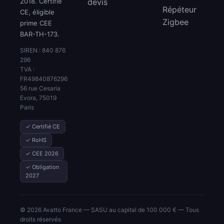
2018. Certifié
devis
Répéteur
CE, éligible
Zigbee
prime CEE
BAR-TH-173.
SIREN : 840 876
296
TVA :
FR49840876296
56 rue Cesaria
Evora, 75019
Paris
✓ Certifié CE
✓ RoHS
✓ CEE 2026
✓ Obligation
2027
© 2026 Avatto France — SASU au capital de 100 000 € — Tous
droits réservés