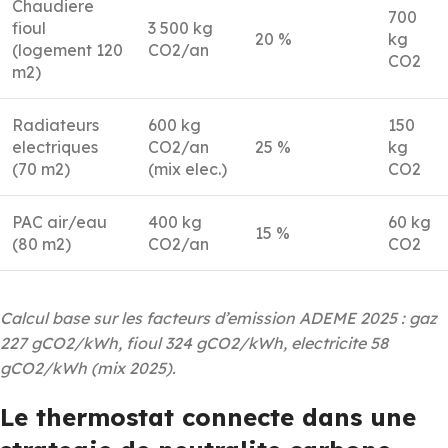
Chaudiere
700
fioul
3 500 kg
20 %
kg
(logement 120
CO2/an
CO2
m2)
Radiateurs
600 kg
150
electriques
CO2/an
25 %
kg
(70 m2)
(mix elec.)
CO2
PAC air/eau
400 kg
60 kg
15 %
(80 m2)
CO2/an
CO2
Calcul base sur les facteurs d’emission ADEME 2025 : gaz
227 gCO2/kWh, fioul 324 gCO2/kWh, electricite 58
gCO2/kWh (mix 2025).
Le thermostat connecte dans une