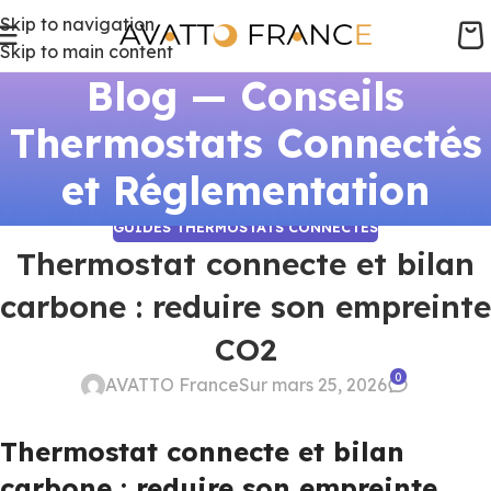
Skip to navigation
Skip to main content
Blog — Conseils
Thermostats Connectés
et Réglementation
GUIDES THERMOSTATS CONNECTÉS
Thermostat connecte et bilan
carbone : reduire son empreinte
CO2
0
AVATTO France
Sur mars 25, 2026
Thermostat connecte et bilan
carbone : reduire son empreinte