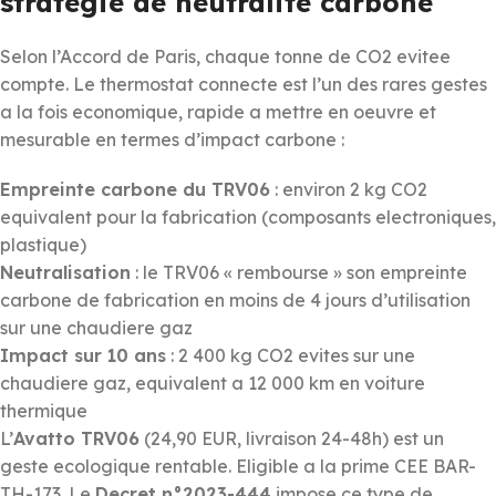
strategie de neutralite carbone
Selon l’Accord de Paris, chaque tonne de CO2 evitee
compte. Le thermostat connecte est l’un des rares gestes
a la fois economique, rapide a mettre en oeuvre et
mesurable en termes d’impact carbone :
Empreinte carbone du TRV06
: environ 2 kg CO2
equivalent pour la fabrication (composants electroniques,
plastique)
Neutralisation
: le TRV06 « rembourse » son empreinte
carbone de fabrication en moins de 4 jours d’utilisation
sur une chaudiere gaz
Impact sur 10 ans
: 2 400 kg CO2 evites sur une
chaudiere gaz, equivalent a 12 000 km en voiture
thermique
L’
Avatto TRV06
(24,90 EUR, livraison 24-48h) est un
geste ecologique rentable. Eligible a la prime CEE BAR-
TH-173. Le
Decret n°2023-444
impose ce type de