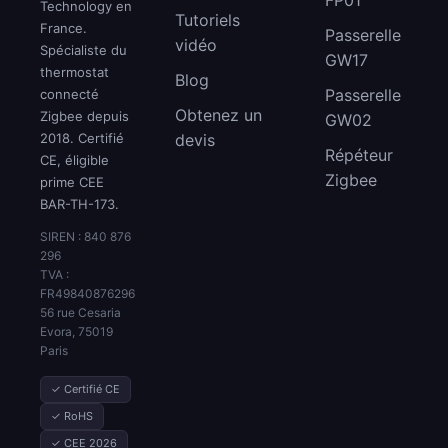
Technology en
Tutoriels
France.
Passerelle
vidéo
Spécialiste du
GW17
thermostat
Blog
Passerelle
connecté
Obtenez un
Zigbee depuis
GW02
2018. Certifié
devis
Répéteur
CE, éligible
Zigbee
prime CEE
BAR-TH-173.
SIREN : 840 876
296
TVA :
FR49840876296
56 rue Cesaria
Evora, 75019
Paris
✓ Certifié CE
✓ RoHS
✓ CEE 2026