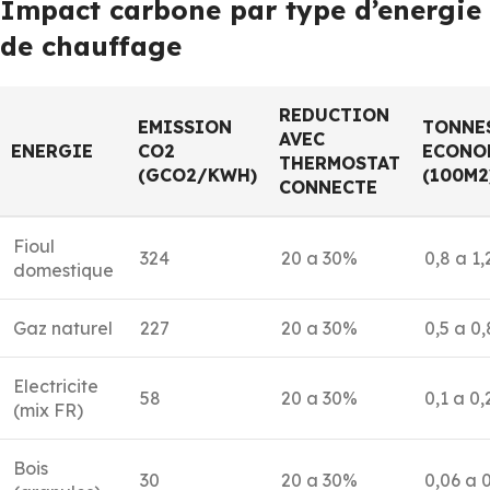
Impact carbone par type d’energie
de chauffage
REDUCTION
EMISSION
TONNE
AVEC
ENERGIE
CO2
ECONO
THERMOSTAT
(GCO2/KWH)
(100M2
CONNECTE
Fioul
324
20 a 30%
0,8 a 1
domestique
Gaz naturel
227
20 a 30%
0,5 a 0
Electricite
58
20 a 30%
0,1 a 0
(mix FR)
Bois
30
20 a 30%
0,06 a 