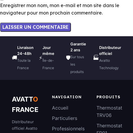
Enregistrer mon nom, mon e-mail et mon site dans le
navigateur pour mon prochain commentaire.
Garantie
Livraison
Jour
Distributeur
2 ans
24-48h
même
officiel
Sur tous
🚚
⚡
🛡️
🏭
Toute la
Île-de-
Avatto
les
France
France
Technology
produits
NAVIGATION
PRODUITS
AVATT
O
Accueil
Thermostat
FRANCE
TRV06
Particuliers
Distributeur
Thermostat
Professionnels
officiel Avatto
FP01