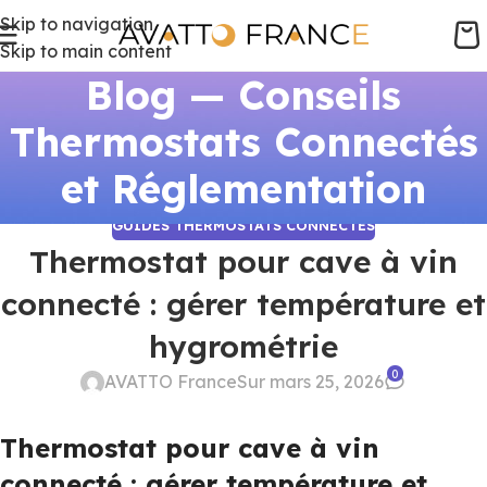
Skip to navigation
Skip to main content
Blog — Conseils
Thermostats Connectés
et Réglementation
GUIDES THERMOSTATS CONNECTÉS
Thermostat pour cave à vin
connecté : gérer température et
hygrométrie
0
AVATTO France
Sur mars 25, 2026
Thermostat pour cave à vin
connecté : gérer température et