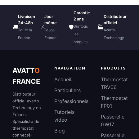
Garantie
Livraison
Jour
Distributeur
2 ans
24-48h
même
officiel
Sur tous
🚚
⚡
🛡️
🏭
Toute la
Île-de-
Avatto
les
France
France
Technology
produits
NAVIGATION
PRODUITS
AVATT
O
Accueil
Thermostat
FRANCE
TRV06
Particuliers
Distributeur
Thermostat
Professionnels
officiel Avatto
FP01
Technology en
Tutoriels
France.
Passerelle
vidéo
Spécialiste du
GW17
thermostat
Blog
Passerelle
connecté