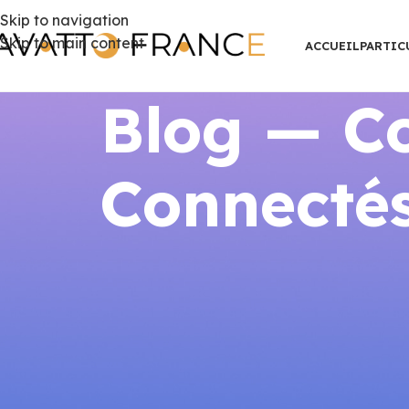
Skip to navigation
Skip to main content
ACCUEIL
PARTIC
Blog — Co
Connectés
GUIDES THERMO
Température Idéale par Pièce
Votre T
Publié par
AVATTO F
Température Idéale par Pièce : Le