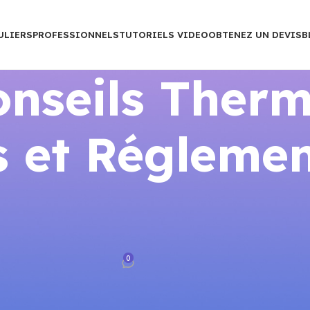
ULIERS
PROFESSIONNELS
TUTORIELS VIDEO
OBTENEZ UN DEVIS
B
nseils Therm
 et Réglemen
STATS CONNECTÉS
 : Le Guide OMS et ADEME pour
hermostat
0
rance
Sur mars 25, 2026
 Guide OMS et ADEME pour Votre