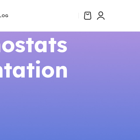
LOG
ostats
tation
CATÉGORIES
Aides et Subventions 2026
Comparatifs
Guides Thermostats Connectés
Installation
Réglementation Énergie