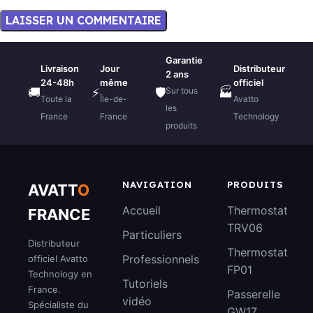
Garantie
Livraison
Jour
Distributeur
2 ans
24-48h
même
officiel
Sur tous
🚚
⚡
🛡️
🏭
Toute la
Île-de-
Avatto
les
France
France
Technology
produits
NAVIGATION
PRODUITS
AVATT
O
Accueil
Thermostat
FRANCE
TRV06
Particuliers
Distributeur
Thermostat
Professionnels
officiel Avatto
FP01
Technology en
Tutoriels
France.
Passerelle
vidéo
Spécialiste du
GW17