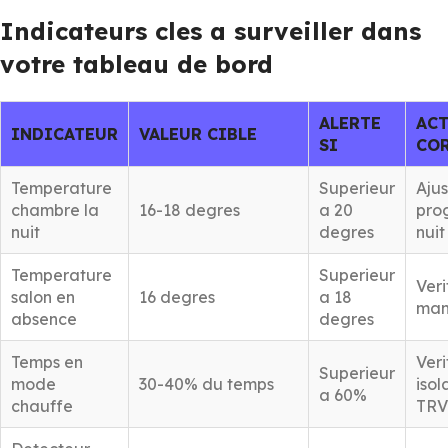
Indicateurs cles a surveiller dans
votre tableau de bord
ALERTE
AC
INDICATEUR
VALEUR CIBLE
SI
CO
Temperature
Superieur
Ajus
chambre la
16-18 degres
a 20
pro
nuit
degres
nuit
Temperature
Superieur
Ver
salon en
16 degres
a 18
man
absence
degres
Temps en
Veri
Superieur
mode
30-40% du temps
isol
a 60%
chauffe
TRV