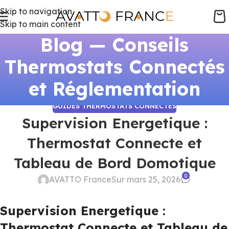
Skip to navigation
Skip to main content
Blog — Conseils
Thermostats Connectés
et Réglementation
GUIDES THERMOSTATS CONNECTÉS
Supervision Energetique :
Thermostat Connecte et
Tableau de Bord Domotique
0
AVATTO France
Sur mars 25, 2026
Supervision Energetique :
Thermostat Connecte et Tableau de