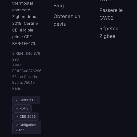
thermostat
Blog
Passerelle
connecté
Obtenez un
Zigbee depuis
GW02
2018. Certifié
devis
Répéteur
CE, éligible
Zigbee
prime CEE
BAR-TH-173.
SIREN : 840 876
296
TVA :
FR49840876296
56 rue Cesaria
Evora, 75019
Paris
✓ Certifié CE
✓ RoHS
✓ CEE 2026
✓ Obligation
2027