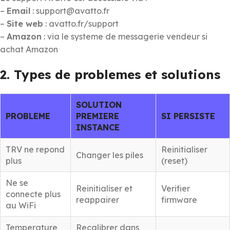
–
Email
: support@avatto.fr
–
Site web
: avatto.fr/support
–
Amazon
: via le systeme de messagerie vendeur si
achat Amazon
2. Types de problemes et solutions
SOLUTION
PROBLEME
PREMIERE
SI PERSISTE
INSTANCE
TRV ne repond
Reinitialiser
Changer les piles
plus
(reset)
Ne se
Reinitialiser et
Verifier
connecte plus
reappairer
firmware
au WiFi
Temperature
Recalibrer dans