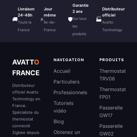
Garantie
Livraison
Jour
Distributeur
2 ans
24-48h
même
officiel
Sur tous
🚚
⚡
🛡️
🏭
Toute la
Île-de-
Avatto
les
France
France
Technology
produits
NAVIGATION
PRODUITS
AVATT
O
Accueil
Thermostat
FRANCE
TRV06
Particuliers
Distributeur
Thermostat
Professionnels
officiel Avatto
FP01
Technology en
Tutoriels
France.
Passerelle
vidéo
Spécialiste du
GW17
thermostat
Blog
Passerelle
connecté
Obtenez un
Zigbee depuis
GW02