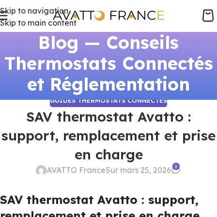
Skip to navigation
Skip to main content
Blog — Conseils
Thermostats Connectés
et Réglementation
GUIDES THERMOSTATS CONNECTÉS
SAV thermostat Avatto :
support, remplacement et prise
en charge
0
AVATTO France
Sur mars 25, 2026
SAV thermostat Avatto : support,
remplacement et prise en charge