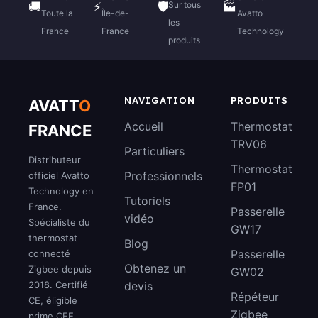
Sur tous
🚚
⚡
🛡️
🏭
Toute la
Île-de-
Avatto
les
France
France
Technology
produits
NAVIGATION
PRODUITS
AVATT
O
Accueil
Thermostat
FRANCE
TRV06
Particuliers
Distributeur
Thermostat
Professionnels
officiel Avatto
FP01
Technology en
Tutoriels
France.
Passerelle
vidéo
Spécialiste du
GW17
thermostat
Blog
Passerelle
connecté
Obtenez un
Zigbee depuis
GW02
2018. Certifié
devis
Répéteur
CE, éligible
Zigbee
prime CEE