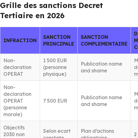
Grille des sanctions Decret
Tertiaire en 2026
D
SANCTION
SANCTION
INFRACTION
M
PRINCIPALE
COMPLEMENTAIRE
C
Non-
1 500 EUR
M
Publication name
declaration
(personne
d
and shame
OPERAT
physique)
m
Non-
declaration
M
Publication name
OPERAT
7 500 EUR
d
and shame
(personne
m
morale)
Objectifs
Selon ecart
Plan d’actions
2030 non
2
constate
obligatoire