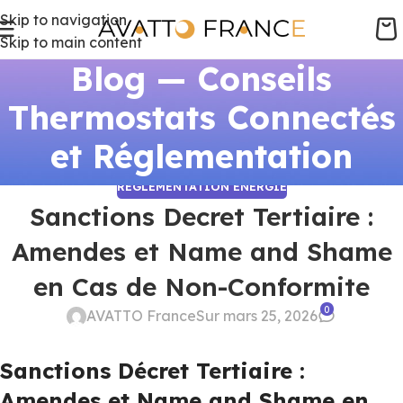
Skip to navigation
Skip to main content
Blog — Conseils
Thermostats Connectés
et Réglementation
RÉGLEMENTATION ÉNERGIE
Sanctions Decret Tertiaire :
Amendes et Name and Shame
en Cas de Non-Conformite
0
AVATTO France
Sur mars 25, 2026
Sanctions Décret Tertiaire :
Amendes et Name and Shame en