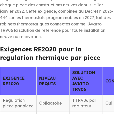
chaque piece des constructions neuves depuis le 1er
janvier 2022. Cette exigence, combinee au Decret n 2023-
444 sur les thermostats programmables en 2027, fait des
robinets thermostatiques connectes comme l’Avatto
TRV06 la solution de reference pour toute installation
neuve ou renovation.
Exigences RE2020 pour la
regulation thermique par piece
SOLUTION
EXIGENCE
NIVEAU
AVEC
CON
RE2020
REQUIS
AVATTO
TRV06
Regulation
1 TRV06 par
Obligatoire
Oui
piece par piece
radiateur