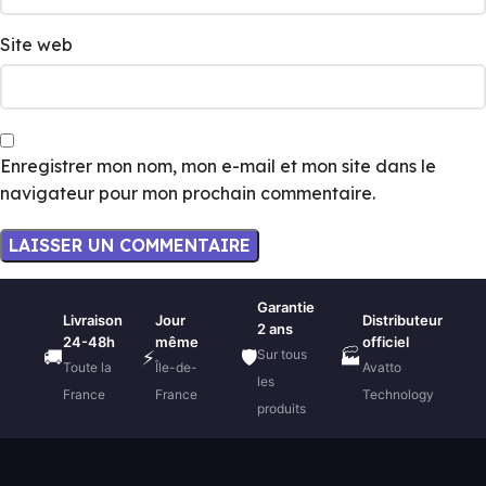
Site web
Enregistrer mon nom, mon e-mail et mon site dans le
navigateur pour mon prochain commentaire.
Garantie
Livraison
Jour
Distributeur
2 ans
24-48h
même
officiel
Sur tous
🚚
⚡
🛡️
🏭
Toute la
Île-de-
Avatto
les
France
France
Technology
produits