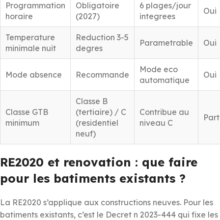
Programmation
Obligatoire
6 plages/jour
Oui
horaire
(2027)
integrees
Temperature
Reduction 3-5
Parametrable
Oui
minimale nuit
degres
Mode eco
Mode absence
Recommande
Oui
automatique
Classe B
Classe GTB
(tertiaire) / C
Contribue au
Part
minimum
(residentiel
niveau C
neuf)
RE2020 et renovation : que faire
pour les batiments existants ?
La RE2020 s’applique aux constructions neuves. Pour les
batiments existants, c’est le Decret n 2023-444 qui fixe les