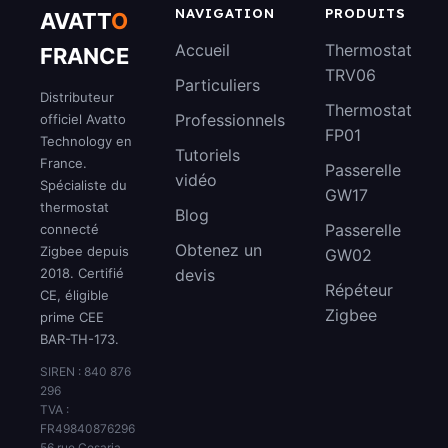
NAVIGATION
PRODUITS
AVATT
O
Accueil
Thermostat
FRANCE
TRV06
Particuliers
Distributeur
Thermostat
Professionnels
officiel Avatto
FP01
Technology en
Tutoriels
France.
Passerelle
vidéo
Spécialiste du
GW17
thermostat
Blog
Passerelle
connecté
Obtenez un
Zigbee depuis
GW02
2018. Certifié
devis
Répéteur
CE, éligible
Zigbee
prime CEE
BAR-TH-173.
SIREN : 840 876
296
TVA :
FR49840876296
56 rue Cesaria