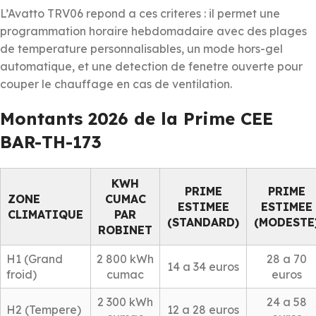
L’Avatto TRV06 repond a ces criteres : il permet une
programmation horaire hebdomadaire avec des plages
de temperature personnalisables, un mode hors-gel
automatique, et une detection de fenetre ouverte pour
couper le chauffage en cas de ventilation.
Montants 2026 de la Prime CEE
BAR-TH-173
KWH
PRIME
PRIME
ZONE
CUMAC
ESTIMEE
ESTIMEE
CLIMATIQUE
PAR
(STANDARD)
(MODESTE
ROBINET
H1 (Grand
2 800 kWh
28 a 70
14 a 34 euros
froid)
cumac
euros
2 300 kWh
24 a 58
H2 (Tempere)
12 a 28 euros