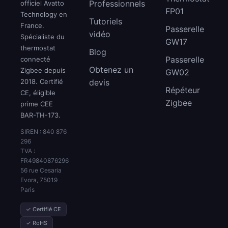
Professionnels
officiel Avatto
FP01
Technology en
Tutoriels
France.
Passerelle
vidéo
Spécialiste du
GW17
thermostat
Blog
Passerelle
connecté
Obtenez un
Zigbee depuis
GW02
2018. Certifié
devis
Répéteur
CE, éligible
Zigbee
prime CEE
BAR-TH-173.
SIREN : 840 876
296
TVA :
FR49840876296
56 rue Cesaria
Evora, 75019
Paris
✓ Certifié CE
✓ RoHS