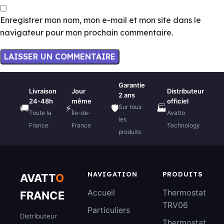
Enregistrer mon nom, mon e-mail et mon site dans le
navigateur pour mon prochain commentaire.
Garantie
Livraison
Jour
Distributeur
2 ans
24-48h
même
officiel
Sur tous
🚚
⚡
🛡️
🏭
Toute la
Île-de-
Avatto
les
France
France
Technology
produits
NAVIGATION
PRODUITS
AVATT
O
Accueil
Thermostat
FRANCE
TRV06
Particuliers
Distributeur
Thermostat