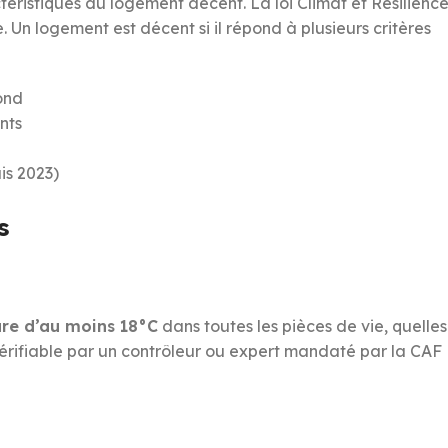
téristiques du logement décent. La loi Climat et Résilienc
Un logement est décent si il répond à plusieurs critères
ond
nts
is 2023)
s
re d’au moins 18°C
dans toutes les pièces de vie, quelles
 vérifiable par un contrôleur ou expert mandaté par la CAF