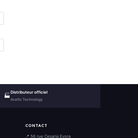
Distributeur officiel
🏭
Avatto Technology
CONTACT
📍 56 rue Cesaria Evora