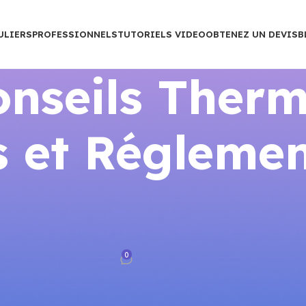
ULIERS
PROFESSIONNELS
TUTORIELS VIDEO
OBTENEZ UN DEVIS
B
nseils Therm
 et Réglemen
TION ÉNERGIE
cent : température minimale et
 obligatoires
0
rance
Sur mars 25, 2026
: température minimale et