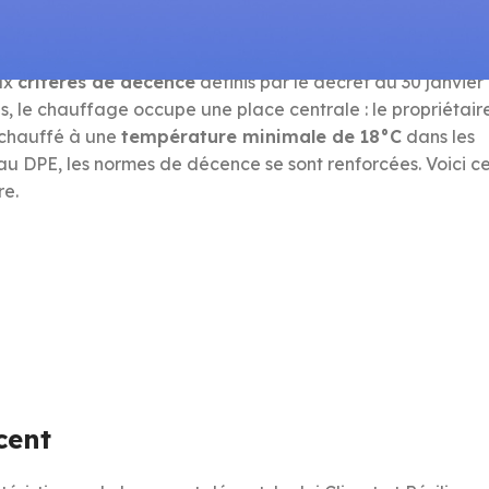
ux
critères de décence
définis par le décret du 30 janvier
es, le chauffage occupe une place centrale : le propriétair
 chauffé à une
température minimale de 18°C
dans les
 au DPE, les normes de décence se sont renforcées. Voici c
re.
cent