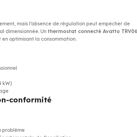
gement, mais l’absence de régulation peut empêcher de
 mal dimensionnée. Un
thermostat connecté Avatto TRV0
t en optimisant la consommation.
ssionnel
>4 kW)
sage
non-conformité
u problème