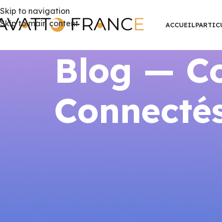
Skip to navigation
Skip to main content
ACCUEIL
PARTIC
Blog — Co
Connectés
RÉGLEMENTA
Normes chauffage logement dé
équipements
Publié par
AVATTO F
Normes chauffage logement décent 