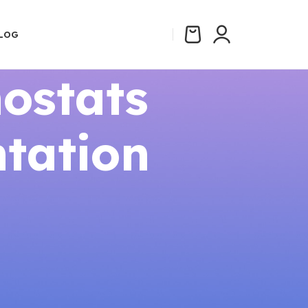
LOG
ostats
tation
CATÉGORIES
Aides et Subventions 2026
Comparatifs
Guides Thermostats Connectés
Installation
Réglementation Énergie