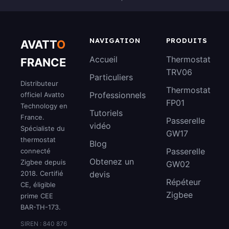
NAVIGATION
PRODUITS
AVATT
O
Accueil
Thermostat
FRANCE
TRV06
Particuliers
Distributeur
Thermostat
Professionnels
officiel Avatto
FP01
Technology en
Tutoriels
France.
Passerelle
vidéo
Spécialiste du
GW17
thermostat
Blog
Passerelle
connecté
Obtenez un
Zigbee depuis
GW02
2018. Certifié
devis
Répéteur
CE, éligible
Zigbee
prime CEE
BAR-TH-173.
SIREN : 840 876