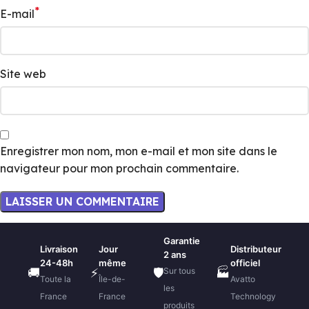
*
E-mail
Site web
Enregistrer mon nom, mon e-mail et mon site dans le
navigateur pour mon prochain commentaire.
Garantie
Livraison
Jour
Distributeur
2 ans
24-48h
même
officiel
Sur tous
🚚
⚡
🛡️
🏭
Toute la
Île-de-
Avatto
les
France
France
Technology
produits