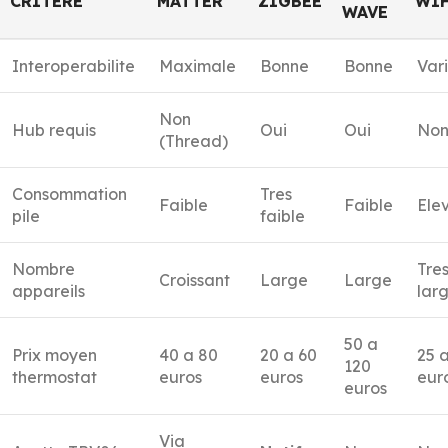
CRITERE
MATTER
ZIGBEE
WIF
WAVE
Interoperabilite
Maximale
Bonne
Bonne
Var
Non
Hub requis
Oui
Oui
No
(Thread)
Consommation
Tres
Faible
Faible
Ele
pile
faible
Nombre
Tre
Croissant
Large
Large
appareils
lar
50 a
Prix moyen
40 a 80
20 a 60
25 
120
thermostat
euros
euros
eur
euros
Via