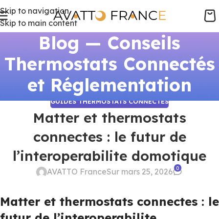
Skip to navigation
Skip to main content
Blog — Conseils
Thermostats Connectés
et Réglementation
GUIDES THERMOSTATS CONNECTÉS
Matter et thermostats
connectes : le futur de
l’interoperabilite domotique
0
AVATTO France
Sur mars 25, 2026
Matter et thermostats connectes : le
futur de l’interoperabilite