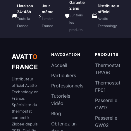
Garantie
Livraison
Jour
Distributeur
2 ans
24-48h
même
officiel
Sur tous
🚚
⚡
🛡️
🏭
Toute la
Île-de-
Avatto
les
France
France
Technology
produits
NAVIGATION
PRODUITS
AVATT
O
Accueil
Thermostat
FRANCE
TRV06
Particuliers
Distributeur
Thermostat
Professionnels
officiel Avatto
FP01
Technology en
Tutoriels
France.
Passerelle
vidéo
Spécialiste du
GW17
thermostat
Blog
Passerelle
connecté
Obtenez un
Zigbee depuis
GW02
2018. Certifié
devis