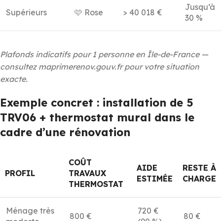
Jusqu’à
Supérieurs
🩷 Rose
> 40 018 €
30 %
Plafonds indicatifs pour 1 personne en Île-de-France —
consultez maprimerenov.gouv.fr pour votre situation
exacte.
Exemple concret : installation de 5
TRV06 + thermostat mural dans le
cadre d’une rénovation
COÛT
AIDE
RESTE À
PROFIL
TRAVAUX
ESTIMÉE
CHARGE
THERMOSTAT
Ménage très
720 €
800 €
80 €