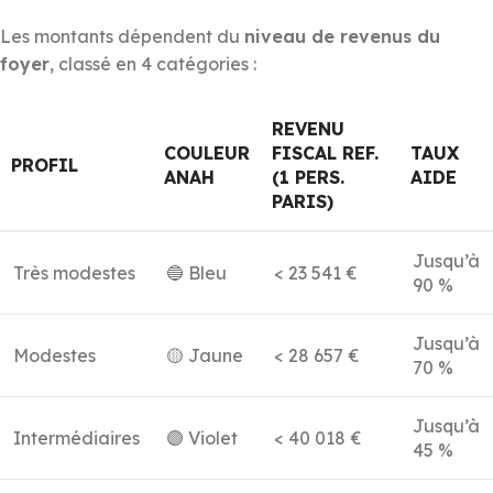
Les montants dépendent du
niveau de revenus du
foyer
, classé en 4 catégories :
REVENU
COULEUR
FISCAL REF.
TAUX
PROFIL
ANAH
(1 PERS.
AIDE
PARIS)
Jusqu’à
Très modestes
🔵 Bleu
< 23 541 €
90 %
Jusqu’à
Modestes
🟡 Jaune
< 28 657 €
70 %
Jusqu’à
Intermédiaires
🟣 Violet
< 40 018 €
45 %