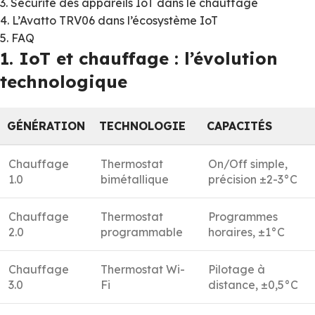
3. Sécurité des appareils IoT dans le chauffage
4. L’Avatto TRV06 dans l’écosystème IoT
5. FAQ
1. IoT et chauffage : l’évolution
technologique
GÉNÉRATION
TECHNOLOGIE
CAPACITÉS
Chauffage
Thermostat
On/Off simple,
1.0
bimétallique
précision ±2-3°C
Chauffage
Thermostat
Programmes
2.0
programmable
horaires, ±1°C
Chauffage
Thermostat Wi-
Pilotage à
3.0
Fi
distance, ±0,5°C