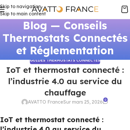
Skip to navigation
Skip to main content
Blog — Conseils
Thermostats Connectés
et Réglementation
GUIDES THERMOSTATS CONNECTÉS
IoT et thermostat connecté :
l’industrie 4.0 au service du
chauffage
0
AVATTO France
Sur mars 25, 2026
IoT et thermostat connecté :
l’industrie 4.0 au service du