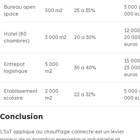
Bureau open
3 000 
500 m2
25 a 35%
space
000 e
12 000
Hotel (80
3 000 m2
20 a 30%
20 00
chambres)
euros
15 000
Entrepot
5 000
30 a 40%
25 00
logistique
m2
euros
Etablissement
2 000
5 000 
22 a 32%
scolaire
m2
000 e
Conclusion
L’IoT applique au chauffage connecte est un levier
majeur de la transition energetique industrielle et