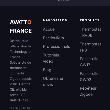
NAVIGATION
PRODUITS
AVATT
O
Accueil
Thermostat
FRANCE
TRV06
Particuliers
Distributeur
Thermostat
Professionnels
officiel Avatto
FP01
Technology en
Tutoriels
France.
Passerelle
vidéo
Spécialiste du
GW17
thermostat
Blog
Passerelle
connecté
Obtenez un
Zigbee depuis
GW02
2018. Certifié
devis
Répéteur
CE, éligible
Zigbee
prime CEE
BAR-TH-173.
SIREN : 840 876