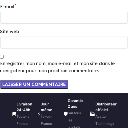
*
E-mail
Site web
Enregistrer mon nom, mon e-mail et mon site dans le
navigateur pour mon prochain commentaire.
Garantie
Livraison
Jour
Distributeur
2 ans
24-48h
même
officiel
Sur tous
🚚
⚡
🛡️
🏭
Toute la
Île-de-
Avatto
les
France
France
Technology
produits