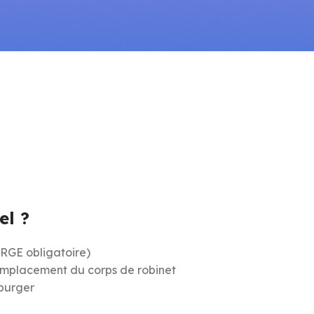
 vous preferez peut-etre un professionnel, ou vous avez
CEE BAR-TH-173. Voici comment trouver le bon installateur.
el ?
 RGE obligatoire)
remplacement du corps de robinet
 purger