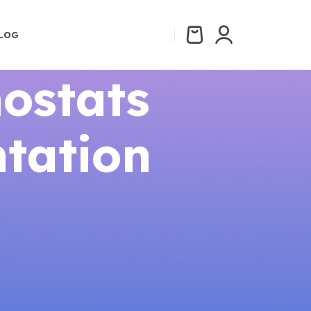
LOG
ostats
tation
CATÉGORIES
Aides et Subventions 2026
Comparatifs
Guides Thermostats Connectés
Installation
Réglementation Énergie