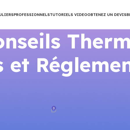
ULIERS
PROFESSIONNELS
TUTORIELS VIDEO
OBTENEZ UN DEVIS
B
nseils Therm
 et Réglemen
LLATION
ermostat Connecte Pres de Chez
oi
0
rance
Sur mars 25, 2026
tat Connecte Pres de Chez Moi