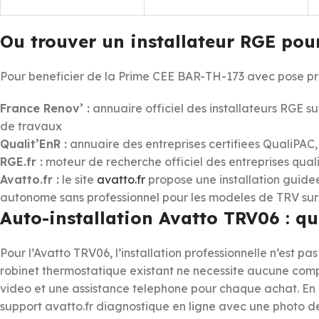
Ou trouver un installateur RGE pou
Pour beneficier de la Prime CEE BAR-TH-173 avec pose pro
France Renov’ :
annuaire officiel des installateurs RGE s
de travaux
Qualit’EnR :
annuaire des entreprises certifiees QualiPAC,
RGE.fr :
moteur de recherche officiel des entreprises qual
Avatto.fr :
le site
avatto.fr
propose une installation guide
autonome sans professionnel pour les modeles de TRV sur
Auto-installation Avatto TRV06 : qu
Pour l’Avatto TRV06, l’installation professionnelle n’est pa
robinet thermostatique existant ne necessite aucune compe
video et une assistance telephone pour chaque achat. En c
support avatto.fr diagnostique en ligne avec une photo de 