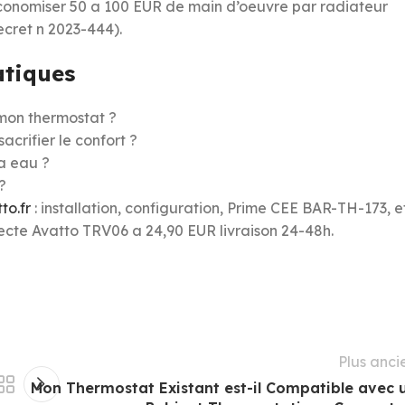
economiser 50 a 100 EUR de main d’oeuvre par radiateur
ecret n 2023-444).
atiques
mon thermostat ?
crifier le confort ?
 a eau ?
?
to.fr
: installation, configuration, Prime CEE BAR-TH-173, e
necte Avatto TRV06 a 24,90 EUR livraison 24-48h.
Plus anci
Mon Thermostat Existant est-il Compatible avec 