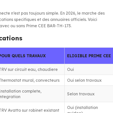
necte n’est pas toujours simple. En 2026, le marche des
ations specifiques et des annuaires officiels. Voici
t, avec ou sans Prime CEE BAR-TH-173.
ications
POUR QUELS TRAVAUX
ELIGIBLE PRIME CEE
TRV sur circuit eau, chaudiere
Oui
Thermostat mural, convecteurs
Oui selon travaux
Installation complete,
Selon travaux
integration
Oui (installation
TRV Avatto sur robinet existant
guidee)