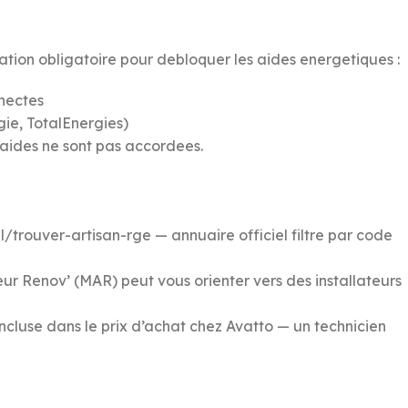
tion obligatoire pour debloquer les aides energetiques :
nectes
gie, TotalEnergies)
s aides ne sont pas accordees.
l/trouver-artisan-rge — annuaire officiel filtre par code
r Renov’ (MAR) peut vous orienter vers des installateurs
 incluse dans le prix d’achat chez Avatto — un technicien