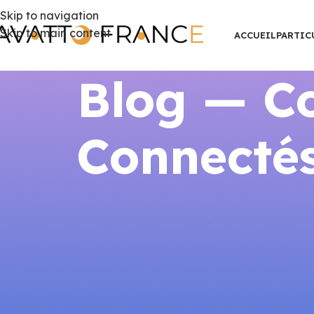
Skip to navigation
Skip to main content
ACCUEIL
PARTIC
Blog — Co
Connectés
INSTA
Trouver un Installateur de Th
M
Publié par
AVATTO F
Trouver un Installateur de Thermos