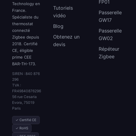
FP01
Technology en
Tutoriels
France.
Passerelle
vidéo
Spécialiste du
GW17
thermostat
Blog
Passerelle
connecté
Obtenez un
Zigbee depuis
GW02
2018. Certifié
devis
Répéteur
CE, éligible
Zigbee
prime CEE
BAR-TH-173.
SIREN : 840 876
296
TVA :
FR49840876296
56 rue Cesaria
Evora, 75019
Paris
✓ Certifié CE
✓ RoHS