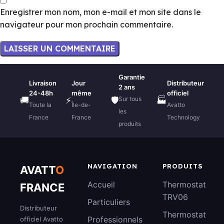
Enregistrer mon nom, mon e-mail et mon site dans le
navigateur pour mon prochain commentaire.
Garantie
Livraison
Jour
Distributeur
2 ans
24-48h
même
officiel
Sur tous
🚚
⚡
🛡️
🏭
Toute la
Île-de-
Avatto
les
France
France
Technology
produits
NAVIGATION
PRODUITS
AVATT
O
Accueil
Thermostat
FRANCE
TRV06
Particuliers
Distributeur
Thermostat
Professionnels
officiel Avatto