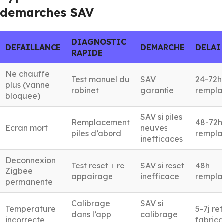
demarches SAV
DIAGNOSTIC
DEFAILLANCE
DEMARCHE
DELAI
RAPIDE
Ne chauffe
Test manuel du
SAV
24-72h
plus (vanne
robinet
garantie
rempl
bloquee)
SAV si piles
Remplacement
48-72h
Ecran mort
neuves
piles d’abord
rempl
inefficaces
Deconnexion
Test reset + re-
SAV si reset
48h
Zigbee
appairage
inefficace
rempl
permanente
Calibrage
SAV si
Temperature
5-7j re
dans l’app
calibrage
incorrecte
fabric