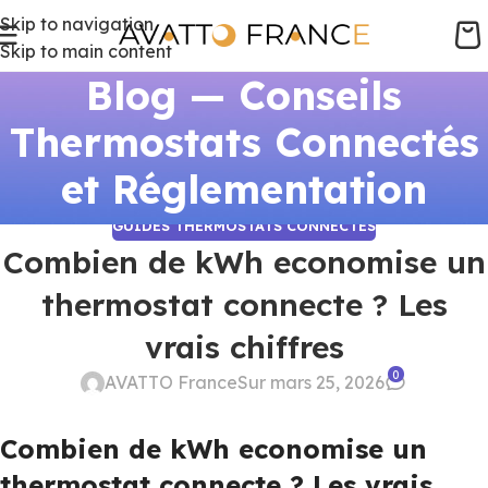
Skip to navigation
Skip to main content
Blog — Conseils
Thermostats Connectés
et Réglementation
GUIDES THERMOSTATS CONNECTÉS
Combien de kWh economise un
thermostat connecte ? Les
vrais chiffres
0
AVATTO France
Sur mars 25, 2026
Combien de kWh economise un
thermostat connecte ? Les vrais