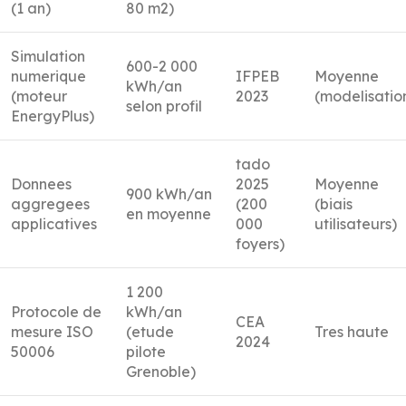
(1 an)
80 m2)
Simulation
600-2 000
numerique
IFPEB
Moyenne
kWh/an
(moteur
2023
(modelisatio
selon profil
EnergyPlus)
tado
Donnees
2025
Moyenne
900 kWh/an
aggregees
(200
(biais
en moyenne
applicatives
000
utilisateurs)
foyers)
1 200
Protocole de
kWh/an
CEA
mesure ISO
(etude
Tres haute
2024
50006
pilote
Grenoble)