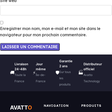
Site web
Enregistrer mon nom, mon e-mail et mon site dans le
navigateur pour mon prochain commentaire.
Garantie
Livraison
Jour
Distributeur
2 ans
24-48h
même
officiel
Sur tous
🚚
⚡
🛡️
🏭
Toute la
Île-de-
Avatto
les
France
France
Technology
produits
NAVIGATION
PRODUITS
AVATT
O