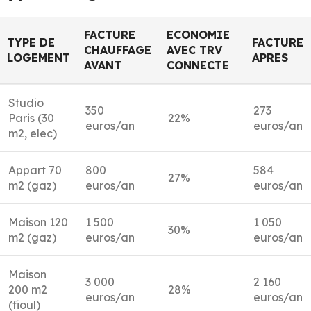
FACTURE
ECONOMIE
TYPE DE
FACTURE
CHAUFFAGE
AVEC TRV
LOGEMENT
APRES
AVANT
CONNECTE
Studio
350
273
Paris (30
22%
euros/an
euros/an
m2, elec)
Appart 70
800
584
27%
m2 (gaz)
euros/an
euros/an
Maison 120
1 500
1 050
30%
m2 (gaz)
euros/an
euros/an
Maison
3 000
2 160
200 m2
28%
euros/an
euros/an
(fioul)