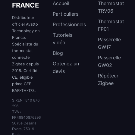
Accueil
Thermostat
FRANCE
TRV06
Particuliers
Distributeur
Thermostat
Professionnels
officiel Avatto
FP01
Technology en
Tutoriels
France.
Passerelle
vidéo
Spécialiste du
GW17
thermostat
Blog
Passerelle
connecté
Obtenez un
Zigbee depuis
GW02
2018. Certifié
devis
Répéteur
CE, éligible
Zigbee
prime CEE
BAR-TH-173.
SIREN : 840 876
296
TVA :
FR49840876296
56 rue Cesaria
Evora, 75019
Paris