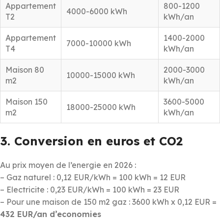
Appartement
800-1200
4000-6000 kWh
T2
kWh/an
Appartement
1400-2000
7000-10000 kWh
T4
kWh/an
Maison 80
2000-3000
10000-15000 kWh
m2
kWh/an
Maison 150
3600-5000
18000-25000 kWh
m2
kWh/an
3. Conversion en euros et CO2
Au prix moyen de l’energie en 2026 :
– Gaz naturel : 0,12 EUR/kWh = 100 kWh = 12 EUR
– Electricite : 0,23 EUR/kWh = 100 kWh = 23 EUR
– Pour une maison de 150 m2 gaz : 3600 kWh x 0,12 EUR =
432 EUR/an d’economies