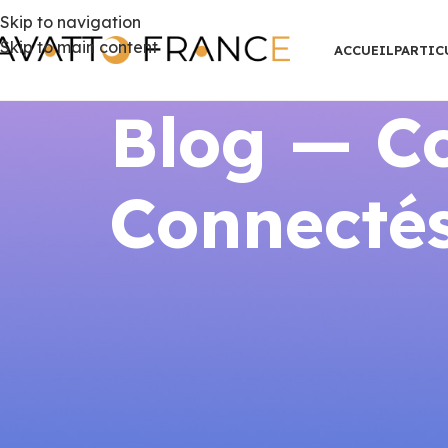
Skip to navigation
Skip to main content
ACCUEIL
PARTIC
Blog — Co
Connectés
RÉGLEMENTA
Chauffage collectif : réglement
dr
Publié par
AVATTO F
Chauffage collectif : réglementation