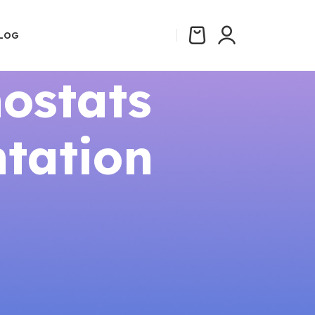
LOG
ostats
tation
CATÉGORIES
t
Aides et Subventions 2026
Comparatifs
Guides Thermostats Connectés
Installation
Réglementation Énergie