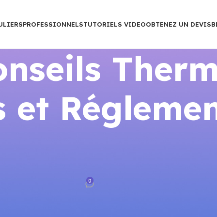
ULIERS
PROFESSIONNELS
TUTORIELS VIDEO
OBTENEZ UN DEVIS
B
nseils Therm
 et Réglemen
TION ÉNERGIE
ation, thermostats de robinet e
oits
0
rance
Sur mars 25, 2026
, thermostats de robinet et droits