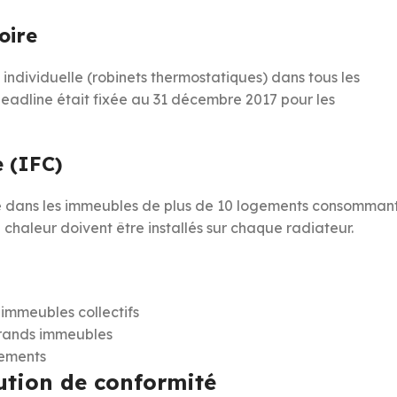
oire
n individuelle (robinets thermostatiques) dans tous les
deadline était fixée au 31 décembre 2017 pour les
e (IFC)
age dans les immeubles de plus de 10 logements consomman
haleur doivent être installés sur chaque radiateur.
 immeubles collectifs
 grands immeubles
gements
lution de conformité