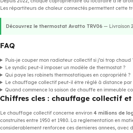
Depuis 2022, chaque copropriétaire ou locataire a le dro
Les répartiteurs de chaleur connectés permettent cette t
Découvrez le thermostat Avatto TRV06
— Livraison 2
FAQ
Puis-je couper mon radiateur collectif si j’ai trop chaud 
Le syndic peut-il imposer un modèle de thermostat ?
Qui paye les robinets thermostatiques en copropriété ?
Le chauffage collectif peut-il être réglé à distance par 
Quand commence la saison de chauffe en immeuble coll
Chiffres cles : chauffage collectif e
Le chauffage collectif concerne environ
4 millions de l
construites entre 1950 et 1980. La reglementation en mati
considerablement renforcee ces dernieres annees, avec des