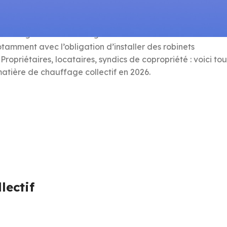
uvent le poste de charges le plus important. En France,
4,5
auffage collectif. La réglementation encadrant ce secte
tamment avec l’obligation d’installer des robinets
opriétaires, locataires, syndics de copropriété : voici tou
matière de chauffage collectif en 2026.
lectif