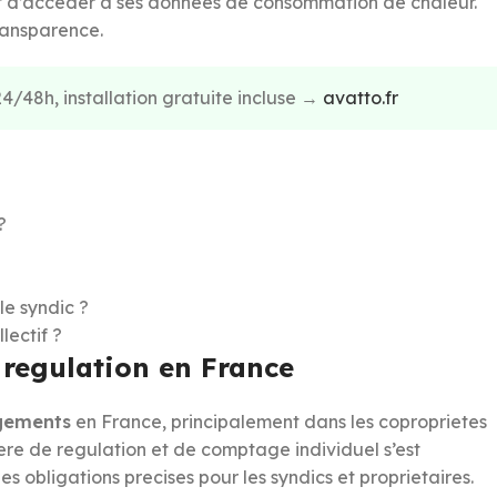
it d’accéder à ses données de consommation de chaleur.
ransparence.
4/48h, installation gratuite incluse →
avatto.fr
?
le syndic ?
ectif ?
t regulation en France
ogements
en France, principalement dans les coproprietes
ere de regulation et de comptage individuel s’est
 obligations precises pour les syndics et proprietaires.