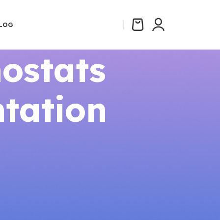
LOG
ostats
tation
CATÉGORIES
Aides et Subventions 2026
Comparatifs
Guides Thermostats Connectés
Installation
Réglementation Énergie