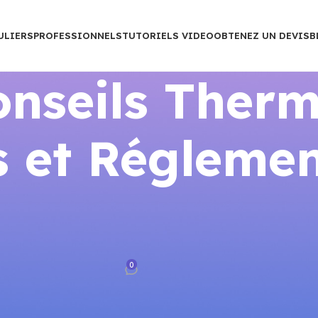
ULIERS
PROFESSIONNELS
TUTORIELS VIDEO
OBTENEZ UN DEVIS
B
nseils Therm
 et Réglemen
STATS CONNECTÉS
nectés Avatto : tout savoir en
026
0
rance
Sur mars 25, 2026
s Avatto : tout savoir en 2026