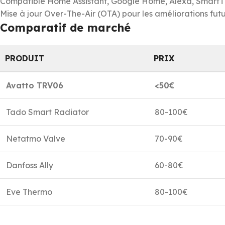
Compatible Home Assistant, Google Home, Alexa, SmartT
Mise à jour Over-The-Air (OTA) pour les améliorations fut
Comparatif de marché
PRODUIT
PRIX
Avatto TRV06
<50€
Tado Smart Radiator
80-100€
Netatmo Valve
70-90€
Danfoss Ally
60-80€
Eve Thermo
80-100€