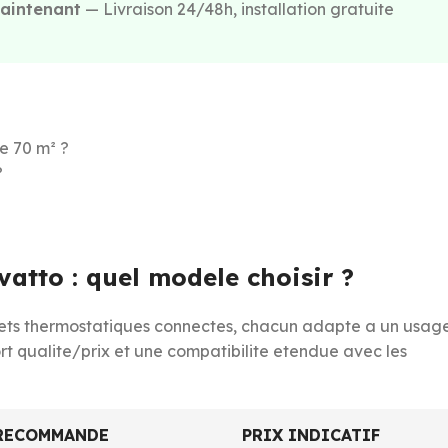
aintenant
— Livraison 24/48h, installation gratuite
e 70 m² ?
?
tto : quel modele choisir ?
nets thermostatiques connectes, chacun adapte a un usag
t qualite/prix et une compatibilite etendue avec les
RECOMMANDE
PRIX INDICATIF