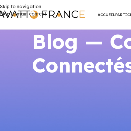
Skip to navigation
Skip to main content
ACCUEIL
PARTIC
Blog — Co
Connectés
GUIDES THERMO
Guide complet thermostats con
2
Publié par
AVATTO F
Guide complet thermostats connecté